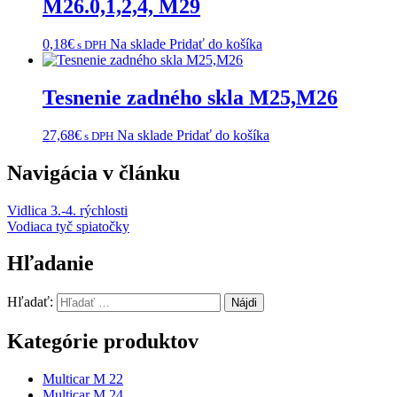
M26.0,1,2,4, M29
0,18
€
Na sklade
Pridať do košíka
s DPH
Tesnenie zadného skla M25,M26
27,68
€
Na sklade
Pridať do košíka
s DPH
Navigácia v článku
Vidlica 3.-4. rýchlosti
Vodiaca tyč spiatočky
Hľadanie
Hľadať:
Kategórie produktov
Multicar M 22
Multicar M 24