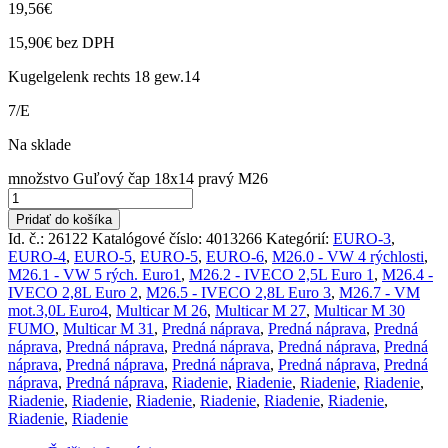
19,56
€
15,90
€
bez DPH
Kugelgelenk rechts 18 gew.14
7/E
Na sklade
množstvo Guľový čap 18x14 pravý M26
Pridať do košíka
Id. č.: 26122
Katalógové číslo:
4013266
Kategórií:
EURO-3
,
EURO-4
,
EURO-5
,
EURO-5
,
EURO-6
,
M26.0 - VW 4 rýchlosti
,
M26.1 - VW 5 rých. Euro1
,
M26.2 - IVECO 2,5L Euro 1
,
M26.4 -
IVECO 2,8L Euro 2
,
M26.5 - IVECO 2,8L Euro 3
,
M26.7 - VM
mot.3,0L Euro4
,
Multicar M 26
,
Multicar M 27
,
Multicar M 30
FUMO
,
Multicar M 31
,
Predná náprava
,
Predná náprava
,
Predná
náprava
,
Predná náprava
,
Predná náprava
,
Predná náprava
,
Predná
náprava
,
Predná náprava
,
Predná náprava
,
Predná náprava
,
Predná
náprava
,
Predná náprava
,
Riadenie
,
Riadenie
,
Riadenie
,
Riadenie
,
Riadenie
,
Riadenie
,
Riadenie
,
Riadenie
,
Riadenie
,
Riadenie
,
Riadenie
,
Riadenie