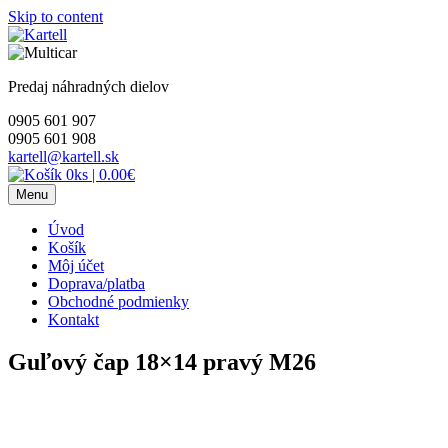
Skip to content
Predaj náhradných dielov
0905 601 907
0905 601 908
kartell@kartell.sk
0ks
|
0.00€
Menu
Úvod
Košík
Môj účet
Doprava/platba
Obchodné podmienky
Kontakt
Guľový čap 18×14 pravý M26