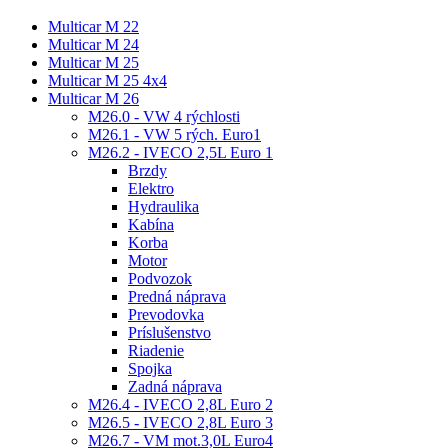
Multicar M 22
Multicar M 24
Multicar M 25
Multicar M 25 4x4
Multicar M 26
M26.0 - VW 4 rýchlosti
M26.1 - VW 5 rých. Euro1
M26.2 - IVECO 2,5L Euro 1
Brzdy
Elektro
Hydraulika
Kabína
Korba
Motor
Podvozok
Predná náprava
Prevodovka
Príslušenstvo
Riadenie
Spojka
Zadná náprava
M26.4 - IVECO 2,8L Euro 2
M26.5 - IVECO 2,8L Euro 3
M26.7 - VM mot.3,0L Euro4