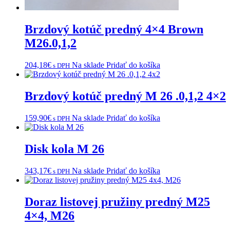
Brzdový kotúč predný 4×4 Brown
M26.0,1,2
204,18
€
Na sklade
Pridať do košíka
s DPH
Brzdový kotúč predný M 26 .0,1,2 4×2
159,90
€
Na sklade
Pridať do košíka
s DPH
Disk kola M 26
343,17
€
Na sklade
Pridať do košíka
s DPH
Doraz listovej pružiny predný M25
4×4, M26