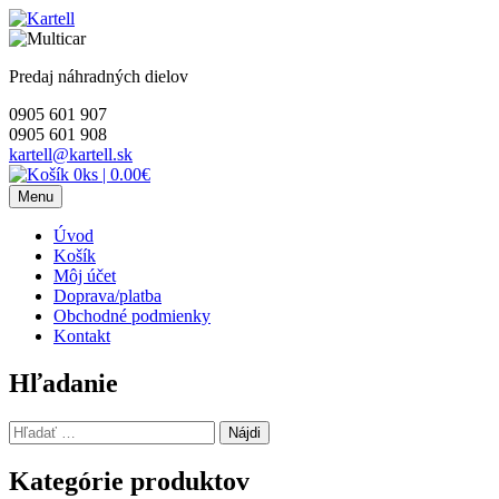
Skip
to
content
Predaj náhradných dielov
0905 601 907
0905 601 908
kartell@kartell.sk
0ks
|
0.00€
Menu
Úvod
Košík
Môj účet
Doprava/platba
Obchodné podmienky
Kontakt
Hľadanie
Hľadať:
Kategórie produktov