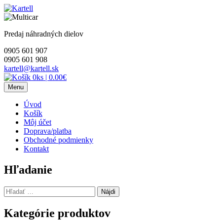
Skip
to
content
Predaj náhradných dielov
0905 601 907
0905 601 908
kartell@kartell.sk
0ks
|
0.00€
Menu
Úvod
Košík
Môj účet
Doprava/platba
Obchodné podmienky
Kontakt
Hľadanie
Hľadať:
Kategórie produktov