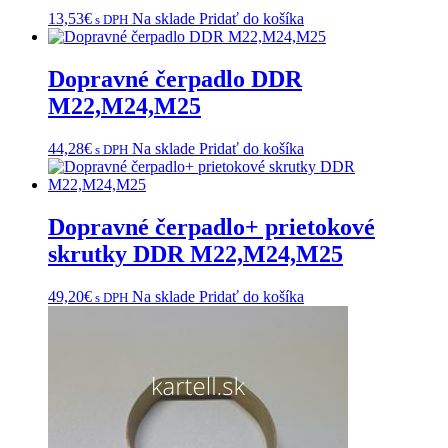
13,53
€
Na sklade
Pridať do košíka
s DPH
Dopravné čerpadlo DDR
M22,M24,M25
44,28
€
Na sklade
Pridať do košíka
s DPH
Dopravné čerpadlo+ prietokové
skrutky DDR M22,M24,M25
49,20
€
Na sklade
Pridať do košíka
s DPH