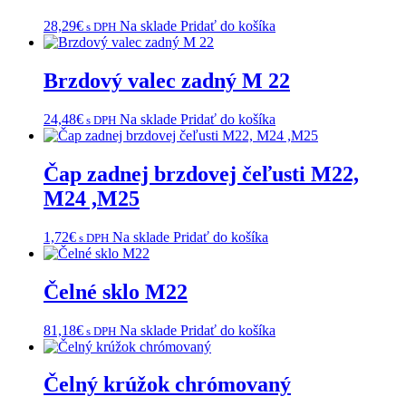
28,29
€
Na sklade
Pridať do košíka
s DPH
Brzdový valec zadný M 22
24,48
€
Na sklade
Pridať do košíka
s DPH
Čap zadnej brzdovej čeľusti M22,
M24 ,M25
1,72
€
Na sklade
Pridať do košíka
s DPH
Čelné sklo M22
81,18
€
Na sklade
Pridať do košíka
s DPH
Čelný krúžok chrómovaný