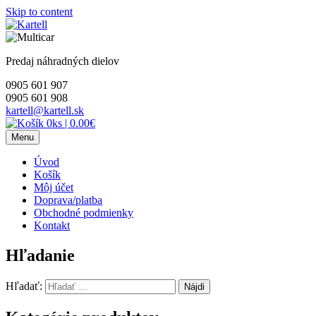
Skip to content
Predaj náhradných dielov
0905 601 907
0905 601 908
kartell@kartell.sk
0ks
|
0.00€
Menu
Úvod
Košík
Môj účet
Doprava/platba
Obchodné podmienky
Kontakt
Hľadanie
Hľadať: