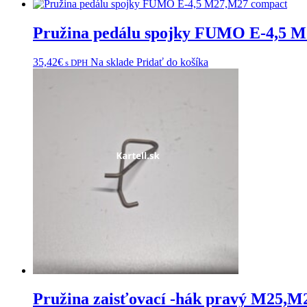
Pružina pedálu spojky FUMO E-4,5 
35,42
€
Na sklade
Pridať do košíka
s DPH
Pružina zaisťovací -hák pravý M25