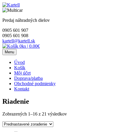
Skip
to
content
Predaj náhradných dielov
0905 601 907
0905 601 908
kartell@kartell.sk
0ks
|
0.00€
Menu
Úvod
Košík
Môj účet
Doprava/platba
Obchodné podmienky
Kontakt
Riadenie
Zobrazených 1–16 z 21 výsledkov