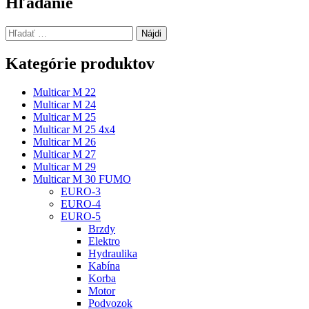
Hľadanie
Hľadať:
Kategórie produktov
Multicar M 22
Multicar M 24
Multicar M 25
Multicar M 25 4x4
Multicar M 26
Multicar M 27
Multicar M 29
Multicar M 30 FUMO
EURO-3
EURO-4
EURO-5
Brzdy
Elektro
Hydraulika
Kabína
Korba
Motor
Podvozok