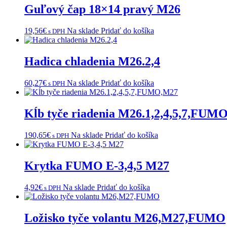
Guľový čap 18×14 pravý M26
19,56
€
Na sklade
Pridať do košíka
s DPH
Hadica chladenia M26.2,4
60,27
€
Na sklade
Pridať do košíka
s DPH
Kĺb tyče riadenia M26.1,2,4,5,7,FUM
190,65
€
Na sklade
Pridať do košíka
s DPH
Krytka FUMO E-3,4,5 M27
4,92
€
Na sklade
Pridať do košíka
s DPH
Ložisko tyče volantu M26,M27,FUMO