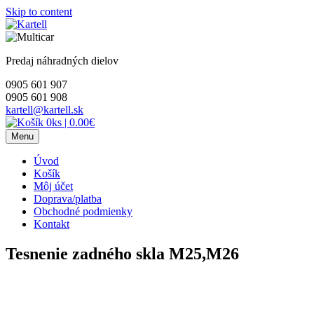
Skip to content
Predaj náhradných dielov
0905 601 907
0905 601 908
kartell@kartell.sk
0ks
|
0.00€
Menu
Úvod
Košík
Môj účet
Doprava/platba
Obchodné podmienky
Kontakt
Tesnenie zadného skla M25,M26