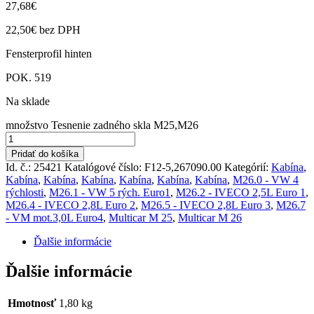
27,68
€
22,50
€
bez DPH
Fensterprofil hinten
POK. 519
Na sklade
množstvo Tesnenie zadného skla M25,M26
Pridať do košíka
Id. č.: 25421
Katalógové číslo:
F12-5,267090.00
Kategórií:
Kabína
,
Kabína
,
Kabína
,
Kabína
,
Kabína
,
Kabína
,
Kabína
,
M26.0 - VW 4
rýchlosti
,
M26.1 - VW 5 rých. Euro1
,
M26.2 - IVECO 2,5L Euro 1
,
M26.4 - IVECO 2,8L Euro 2
,
M26.5 - IVECO 2,8L Euro 3
,
M26.7
- VM mot.3,0L Euro4
,
Multicar M 25
,
Multicar M 26
Ďalšie informácie
Ďalšie informácie
Hmotnosť
1,80 kg