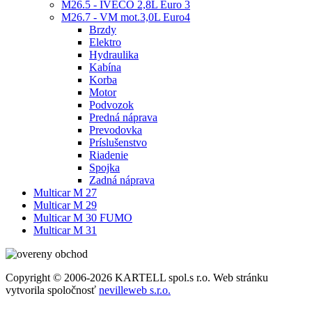
M26.5 - IVECO 2,8L Euro 3
M26.7 - VM mot.3,0L Euro4
Brzdy
Elektro
Hydraulika
Kabína
Korba
Motor
Podvozok
Predná náprava
Prevodovka
Príslušenstvo
Riadenie
Spojka
Zadná náprava
Multicar M 27
Multicar M 29
Multicar M 30 FUMO
Multicar M 31
Copyright © 2006-2026 KARTELL spol.s r.o. Web stránku
vytvorila spoločnosť
nevilleweb s.r.o.