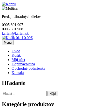
Skip
to
content
Predaj náhradných dielov
0905 601 907
0905 601 908
kartell@kartell.sk
0ks
|
0.00€
Menu
Úvod
Košík
Môj účet
Doprava/platba
Obchodné podmienky
Kontakt
Hľadanie
Hľadať:
Kategórie produktov