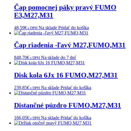
Čap pomocnej páky pravý FUMO
E3,M27,M31
48,59
€
Na sklade
Pridať do košíka
s DPH
Čap riadenia -ľavý M27,FUMO,M31
848,70
€
Na sklade do 7 dní
s DPH
Disk kola 6Jx 16 FUMO,M27,M31
239,85
€
Na sklade
Pridať do košíka
s DPH
Distančné púzdro FUMO,M27,M31
166,05
€
Na sklade
Pridať do košíka
s DPH