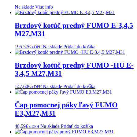
Na sklade
Viac info
Brzdový kotúč predný FUMO E-3,4,5
M27,M31
195,57
€
Na sklade
Pridať do košíka
s DPH
Brzdový kotúč predný FUMO -HU E-
3,4,5 M27,M31
147,60
€
Na sklade
Pridať do košíka
s DPH
Čap pomocnej páky ľavý FUMO
E3,M27,M31
48,59
€
Na sklade
Pridať do košíka
s DPH