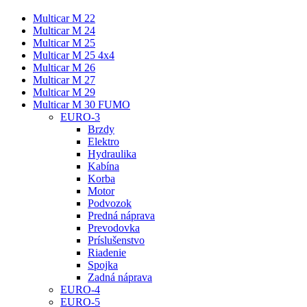
Multicar M 22
Multicar M 24
Multicar M 25
Multicar M 25 4x4
Multicar M 26
Multicar M 27
Multicar M 29
Multicar M 30 FUMO
EURO-3
Brzdy
Elektro
Hydraulika
Kabína
Korba
Motor
Podvozok
Predná náprava
Prevodovka
Príslušenstvo
Riadenie
Spojka
Zadná náprava
EURO-4
EURO-5