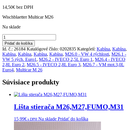
14,50
€
bez DPH
Wischblaetter Multicar M26
Na sklade
množstvo
Zrkadlo
Pridať do košíka
M26
Id. č.: 26184
Katalógové číslo:
0202835
Kategórií:
Kabína
,
Kabína
,
Kabína
,
Kabína
,
Kabína
,
Kabína
,
M26.0 - VW 4 rýchlosti
,
M26.1 -
VW 5 rých. Euro1
,
M26.2 - IVECO 2,5L Euro 1
,
M26.4 - IVECO
2,8L Euro 2
,
M26.5 - IVECO 2,8L Euro 3
,
M26.7 - VM mot.3,0L
Euro4
,
Multicar M 26
Súvisiace produkty
Lišta stierača M26,M27,FUMO,M31
15,99
€
Na sklade
Pridať do košíka
s DPH