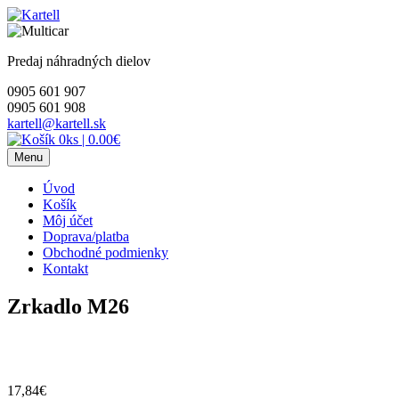
Skip
to
content
Predaj náhradných dielov
0905 601 907
0905 601 908
kartell@kartell.sk
0ks
|
0.00€
Menu
Úvod
Košík
Môj účet
Doprava/platba
Obchodné podmienky
Kontakt
Zrkadlo M26
17,84
€