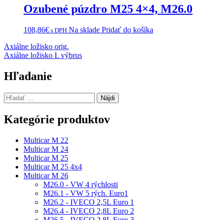
Ozubené púzdro M25 4×4, M26.0
108,86
€
Na sklade
Pridať do košíka
s DPH
Navigácia
Axiálne ložisko orig.
Axiálne ložisko I. výbrus
v
článku
Hľadanie
Hľadať:
Kategórie produktov
Multicar M 22
Multicar M 24
Multicar M 25
Multicar M 25 4x4
Multicar M 26
M26.0 - VW 4 rýchlosti
M26.1 - VW 5 rých. Euro1
M26.2 - IVECO 2,5L Euro 1
M26.4 - IVECO 2,8L Euro 2
M26.5 - IVECO 2,8L Euro 3