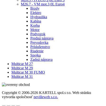
M26.7 - VM mot.3,0L Euro4
Brzdy
Elektro
Hydraulika
Kabína
Korba
Motor
Podvozok
Predná náprava
Prevodovka
Príslušenstvo
Riadenie
Spojka
Zadná náprava
Multicar M 27
Multicar M 29
Multicar M 30 FUMO
Multicar M 31
Copyright © 2006-2026 KARTELL spol.s r.o. Web stránku
vytvorila spoločnosť
nevilleweb s.r.o.