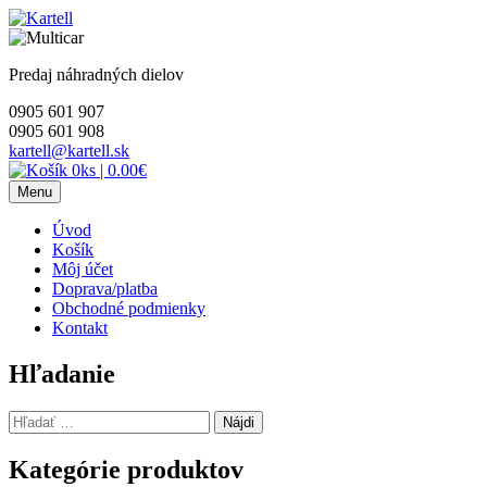
Skip
to
content
Predaj náhradných dielov
0905 601 907
0905 601 908
kartell@kartell.sk
0ks
|
0.00€
Menu
Úvod
Košík
Môj účet
Doprava/platba
Obchodné podmienky
Kontakt
Hľadanie
Hľadať:
Kategórie produktov