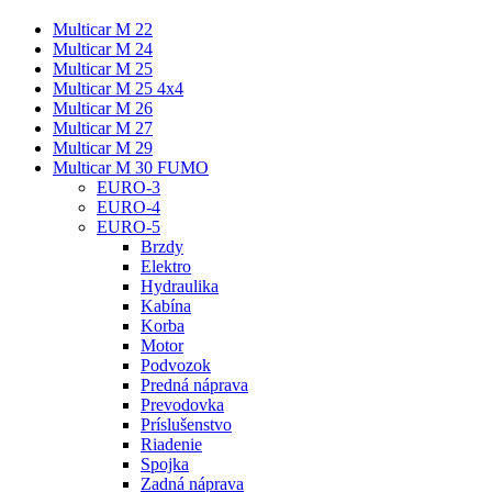
Multicar M 22
Multicar M 24
Multicar M 25
Multicar M 25 4x4
Multicar M 26
Multicar M 27
Multicar M 29
Multicar M 30 FUMO
EURO-3
EURO-4
EURO-5
Brzdy
Elektro
Hydraulika
Kabína
Korba
Motor
Podvozok
Predná náprava
Prevodovka
Príslušenstvo
Riadenie
Spojka
Zadná náprava