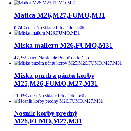
Matica M26,M27,FUMO,M31
0,74
€
Na sklade
Pridať do košíka
s DPH
Miska maileru M26,FUMO,M31
47,36
€
Na sklade
Pridať do košíka
s DPH
Miska puzdra pántu korby
M25,M26,FUMO,M27,M31
11,93
€
Na sklade
Pridať do košíka
s DPH
Nosník korby predný
M26,FUMO,M27,M31