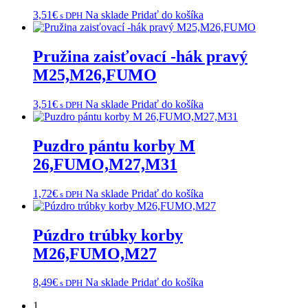
3,51
€
Na sklade
Pridať do košíka
s DPH
Pružina zaisťovací -hák pravý
M25,M26,FUMO
3,51
€
Na sklade
Pridať do košíka
s DPH
Puzdro pántu korby M
26,FUMO,M27,M31
1,72
€
Na sklade
Pridať do košíka
s DPH
Púzdro trúbky korby
M26,FUMO,M27
8,49
€
Na sklade
Pridať do košíka
s DPH
1