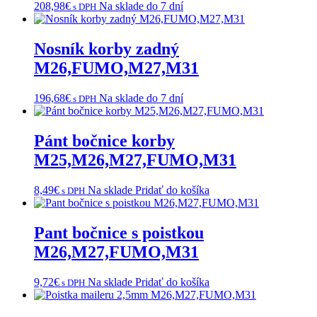
208,98
€
Na sklade do 7 dní
s DPH
Nosník korby zadný
M26,FUMO,M27,M31
196,68
€
Na sklade do 7 dní
s DPH
Pánt bočnice korby
M25,M26,M27,FUMO,M31
8,49
€
Na sklade
Pridať do košíka
s DPH
Pant bočnice s poistkou
M26,M27,FUMO,M31
9,72
€
Na sklade
Pridať do košíka
s DPH