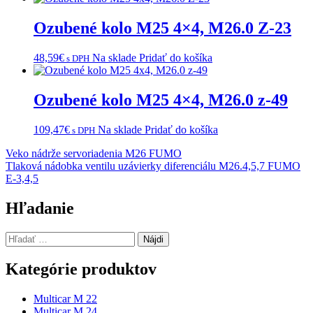
Ozubené kolo M25 4×4, M26.0 Z-23
48,59
€
Na sklade
Pridať do košíka
s DPH
Ozubené kolo M25 4×4, M26.0 z-49
109,47
€
Na sklade
Pridať do košíka
s DPH
Navigácia
Veko nádrže servoriadenia M26 FUMO
Tlaková nádobka ventilu uzávierky diferenciálu M26.4,5,7 FUMO
v
E-3,4,5
článku
Hľadanie
Hľadať:
Kategórie produktov
Multicar M 22
Multicar M 24