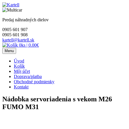
Skip
to
content
Predaj náhradných dielov
0905 601 907
0905 601 908
kartell@kartell.sk
0ks
|
0.00€
Menu
Úvod
Košík
Môj účet
Doprava/platba
Obchodné podmienky
Kontakt
Nádobka servoriadenia s vekom M26
FUMO M31