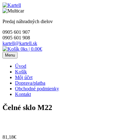
Skip
to
content
Predaj náhradných dielov
0905 601 907
0905 601 908
kartell@kartell.sk
0ks
|
0.00€
Menu
Úvod
Košík
Môj účet
Doprava/platba
Obchodné podmienky
Kontakt
Čelné sklo M22
81,18
€