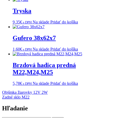
Tryska
9,35
€
Na sklade
Pridať do košíka
s DPH
Gufero 38x62x7
1,60
€
Na sklade
Pridať do košíka
s DPH
Brzdová hadica predná
M22,M24,M25
5,78
€
Na sklade
Pridať do košíka
s DPH
Navigácia
Objímka žiarovky 12V 2W
Zadné sklo M22
v
článku
Hľadanie