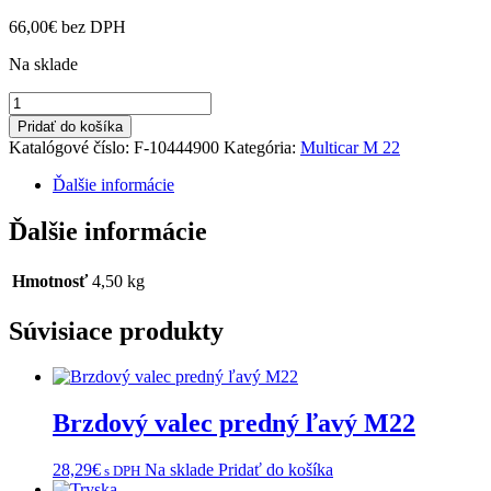
66,00
€
bez DPH
Na sklade
množstvo
Čelné
Pridať do košíka
sklo
Katalógové číslo:
F-10444900
Kategória:
Multicar M 22
M22
Ďalšie informácie
Ďalšie informácie
Hmotnosť
4,50 kg
Súvisiace produkty
Brzdový valec predný ľavý M22
28,29
€
Na sklade
Pridať do košíka
s DPH