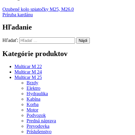
Ozubené kolo spiatočky M25, M26.0
Príruba kardánu
Hľadanie
Hľadať:
Kategórie produktov
Multicar M 22
Multicar M 24
Multicar M 25
Brzdy
Elektro
Hydraulika
Kabína
Korba
Motor
Podvozok
Predná náprava
Prevodovka
Príslušenstvo