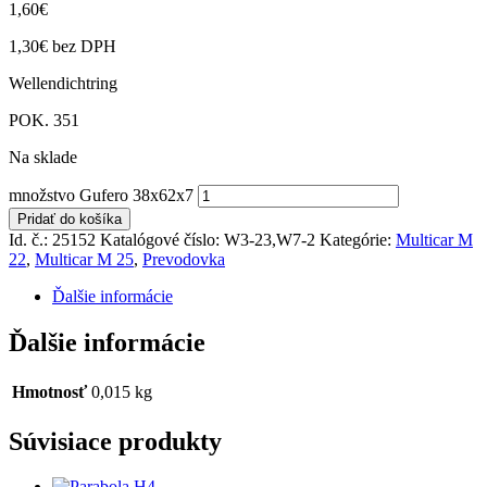
1,60
€
1,30
€
bez DPH
Wellendichtring
POK. 351
Na sklade
množstvo Gufero 38x62x7
Pridať do košíka
Id. č.: 25152
Katalógové číslo:
W3-23,W7-2
Kategórie:
Multicar M
22
,
Multicar M 25
,
Prevodovka
Ďalšie informácie
Ďalšie informácie
Hmotnosť
0,015 kg
Súvisiace produkty