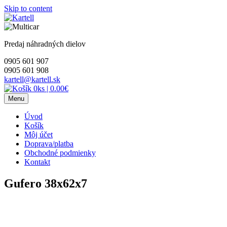
Skip to content
Predaj náhradných dielov
0905 601 907
0905 601 908
kartell@kartell.sk
0ks
|
0.00€
Menu
Úvod
Košík
Môj účet
Doprava/platba
Obchodné podmienky
Kontakt
Gufero 38x62x7