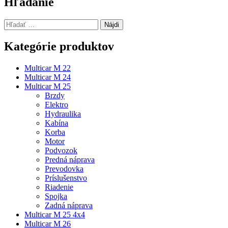
článku
Hľadanie
Hľadať:
Kategórie produktov
Multicar M 22
Multicar M 24
Multicar M 25
Brzdy
Elektro
Hydraulika
Kabína
Korba
Motor
Podvozok
Predná náprava
Prevodovka
Príslušenstvo
Riadenie
Spojka
Zadná náprava
Multicar M 25 4x4
Multicar M 26