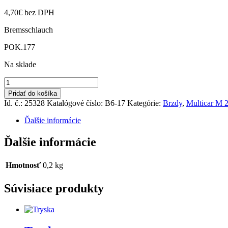
4,70
€
bez DPH
Bremsschlauch
POK.177
Na sklade
množstvo
Brzdová
Pridať do košíka
hadica
Id. č.: 25328
Katalógové číslo:
B6-17
Kategórie:
Brzdy
,
Multicar M 
predná
M22,M24,M25
Ďalšie informácie
Ďalšie informácie
Hmotnosť
0,2 kg
Súvisiace produkty