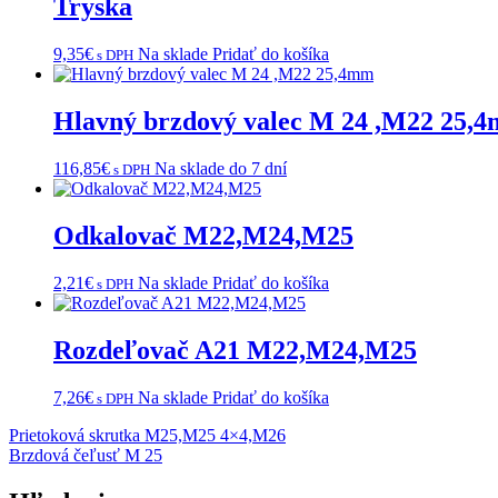
Tryska
9,35
€
Na sklade
Pridať do košíka
s DPH
Hlavný brzdový valec M 24 ,M22 25,
116,85
€
Na sklade do 7 dní
s DPH
Odkalovač M22,M24,M25
2,21
€
Na sklade
Pridať do košíka
s DPH
Rozdeľovač A21 M22,M24,M25
7,26
€
Na sklade
Pridať do košíka
s DPH
Navigácia
Prietoková skrutka M25,M25 4×4,M26
Brzdová čeľusť M 25
v