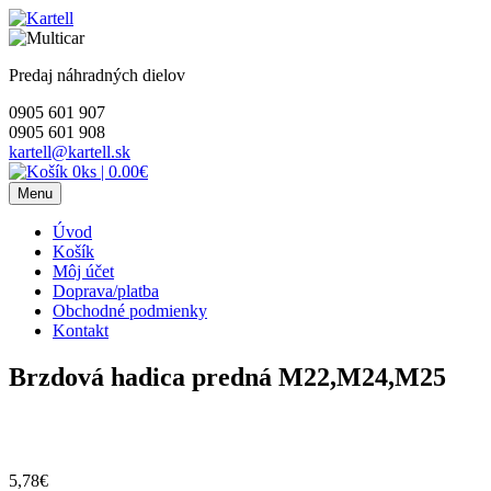
Skip
to
content
Predaj náhradných dielov
0905 601 907
0905 601 908
kartell@kartell.sk
0ks
|
0.00€
Menu
Úvod
Košík
Môj účet
Doprava/platba
Obchodné podmienky
Kontakt
Brzdová hadica predná M22,M24,M25
5,78
€