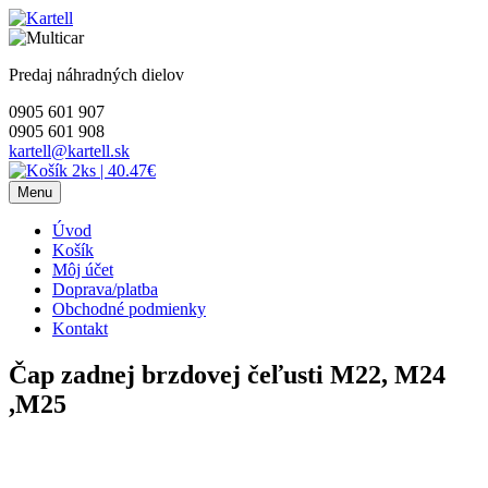
Skip
to
content
Predaj náhradných dielov
0905 601 907
0905 601 908
kartell@kartell.sk
2ks
|
40.47€
Menu
Úvod
Košík
Môj účet
Doprava/platba
Obchodné podmienky
Kontakt
Čap zadnej brzdovej čeľusti M22, M24
,M25