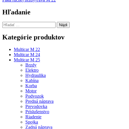
v
článku
Hľadanie
Hľadať:
Kategórie produktov
Multicar M 22
Multicar M 24
Multicar M 25
Brzdy
Elektro
Hydraulika
Kabína
Korba
Motor
Podvozok
Predná náprava
Prevodovka
Príslušenstvo
Riadenie
Spojka
Zadná náprava