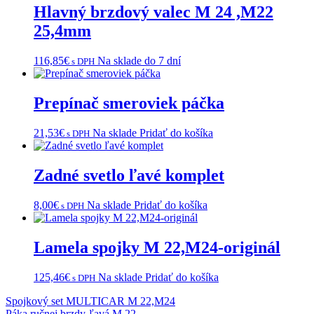
Hlavný brzdový valec M 24 ,M22
25,4mm
116,85
€
Na sklade do 7 dní
s DPH
Prepínač smeroviek páčka
21,53
€
Na sklade
Pridať do košíka
s DPH
Zadné svetlo ľavé komplet
8,00
€
Na sklade
Pridať do košíka
s DPH
Lamela spojky M 22,M24-originál
125,46
€
Na sklade
Pridať do košíka
s DPH
Navigácia
Spojkový set MULTICAR M 22,M24
Páka ručnej brzdy-ľavá M 22