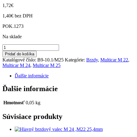
1,72
€
1,40
€
bez DPH
POK.1273
Na sklade
množstvo
Čap
Pridať do košíka
zadnej
Katalógové číslo:
B9-10.1/M25
Kategórie:
Brzdy
,
Multicar M 22
,
brzdovej
Multicar M 24
,
Multicar M 25
čeľusti
M22,
Ďalšie informácie
M24
,M25
Ďalšie informácie
Hmotnosť
0,05 kg
Súvisiace produkty