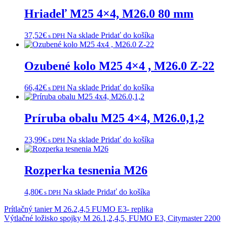
Hriadeľ M25 4×4, M26.0 80 mm
37,52
€
Na sklade
Pridať do košíka
s DPH
Ozubené kolo M25 4×4 , M26.0 Z-22
66,42
€
Na sklade
Pridať do košíka
s DPH
Príruba obalu M25 4×4, M26.0,1,2
23,99
€
Na sklade
Pridať do košíka
s DPH
Rozperka tesnenia M26
4,80
€
Na sklade
Pridať do košíka
s DPH
Navigácia
Prítlačný tanier M 26.2,4,5 FUMO E3- replika
Výtlačné ložisko spojky M 26.1,2,4,5, FUMO E3, Citymaster 2200
v