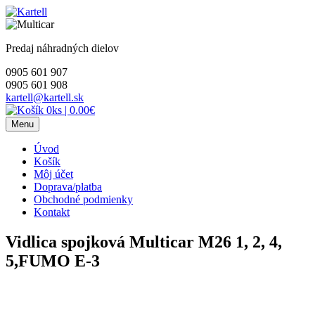
Skip
to
content
Predaj náhradných dielov
0905 601 907
0905 601 908
kartell@kartell.sk
0ks
|
0.00€
Menu
Úvod
Košík
Môj účet
Doprava/platba
Obchodné podmienky
Kontakt
Vidlica spojková Multicar M26 1, 2, 4,
5,FUMO E-3