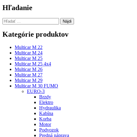
článku
Hľadanie
Hľadať:
Kategórie produktov
Multicar M 22
Multicar M 24
Multicar M 25
Multicar M 25 4x4
Multicar M 26
Multicar M 27
Multicar M 29
Multicar M 30 FUMO
EURO-3
Brzdy
Elektro
Hydraulika
Kabína
Korba
Motor
Podvozok
Predná náprava