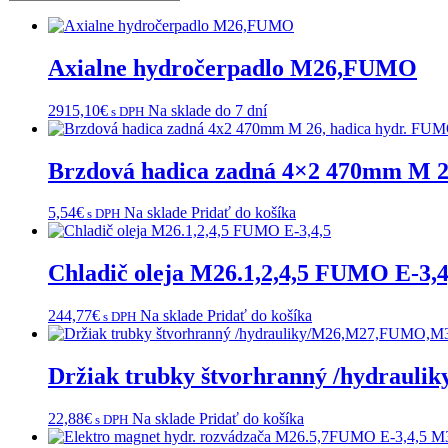
Axialne hydročerpadlo M26,FUMO
2915,10
€
Na sklade do 7 dní
s DPH
Brzdová hadica zadná 4×2 470mm M 26
5,54
€
Na sklade
Pridať do košíka
s DPH
Chladič oleja M26.1,2,4,5 FUMO E-3,4
244,77
€
Na sklade
Pridať do košíka
s DPH
Držiak trubky štvorhranný /hydrau
22,88
€
Na sklade
Pridať do košíka
s DPH