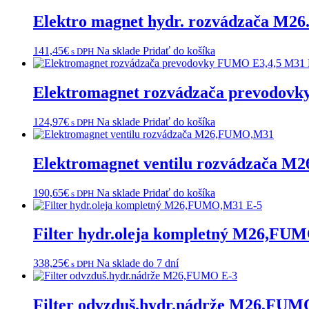
Elektro magnet hydr. rozvádzača M2
141,45
€
Na sklade
Pridať do košíka
s DPH
Elektromagnet rozvádzača prevodov
124,97
€
Na sklade
Pridať do košíka
s DPH
Elektromagnet ventilu rozvádzača 
190,65
€
Na sklade
Pridať do košíka
s DPH
Filter hydr.oleja kompletný M26,FU
338,25
€
Na sklade do 7 dní
s DPH
Filter odvzduš.hydr.nádrže M26,FUM