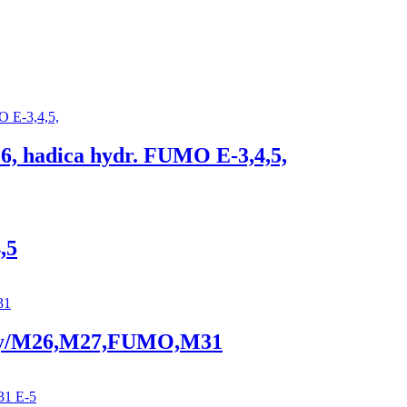
, hadica hydr. FUMO E-3,4,5,
,5
liky/M26,M27,FUMO,M31