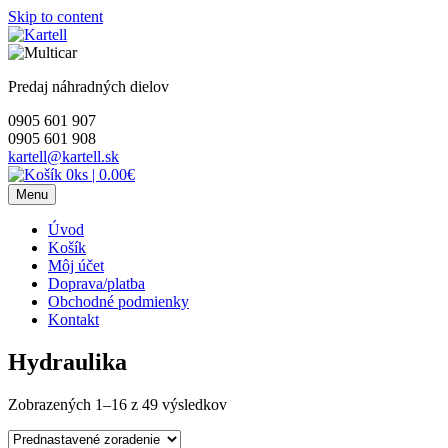
Skip to content
Predaj náhradných dielov
0905 601 907
0905 601 908
kartell@kartell.sk
0ks
|
0.00€
Menu
Úvod
Košík
Môj účet
Doprava/platba
Obchodné podmienky
Kontakt
Hydraulika
Zobrazených 1–16 z 49 výsledkov