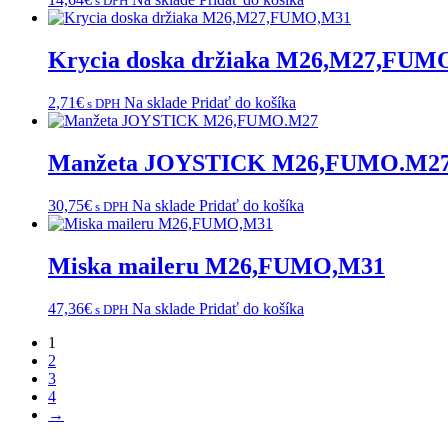
s DPH
Krycia doska držiaka M26,M27,FUM
2,71
€
Na sklade
Pridať do košíka
s DPH
Manžeta JOYSTICK M26,FUMO.M2
30,75
€
Na sklade
Pridať do košíka
s DPH
Miska maileru M26,FUMO,M31
47,36
€
Na sklade
Pridať do košíka
s DPH
1
2
3
4
→