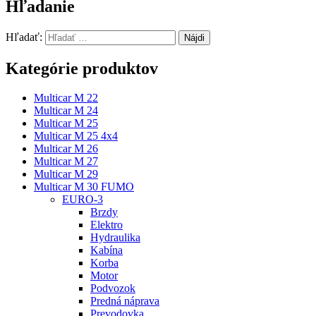
Hľadanie
Hľadať:
Kategórie produktov
Multicar M 22
Multicar M 24
Multicar M 25
Multicar M 25 4x4
Multicar M 26
Multicar M 27
Multicar M 29
Multicar M 30 FUMO
EURO-3
Brzdy
Elektro
Hydraulika
Kabína
Korba
Motor
Podvozok
Predná náprava
Prevodovka