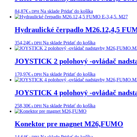
84,87
€
Na sklade
Pridať do košíka
s DPH
Hydraulické čerpadlo M26.12,4,5 FU
354,24
€
Na sklade
Pridať do košíka
s DPH
JOYSTICK 2 polohový -ovládač nad
170,97
€
Na sklade
Pridať do košíka
s DPH
JOYSTICK 4 polohový -ovládač nad
258,30
€
Na sklade
Pridať do košíka
s DPH
Konektor pre magnet M26,FUMO
14,64
€
Na sklade
Pridať do košíka