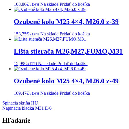
108,86
€
Na sklade
Pridať do košíka
s DPH
Ozubené kolo M25 4×4, M26.0 z-39
153,75
€
Na sklade
Pridať do košíka
s DPH
Lišta stierača M26,M27,FUMO,M31
15,99
€
Na sklade
Pridať do košíka
s DPH
Ozubené kolo M25 4×4, M26.0 z-49
109,47
€
Na sklade
Pridať do košíka
s DPH
Navigácia
Spínacia skriňa HU
Napínacia kladka M31 E-6
v
článku
Hľadanie