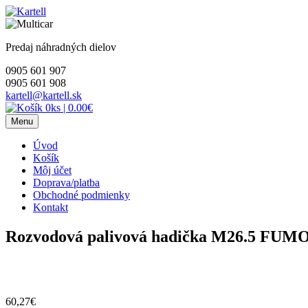
Skip
to
content
Predaj náhradných dielov
0905 601 907
0905 601 908
kartell@kartell.sk
0ks
|
0.00€
Menu
Úvod
Košík
Môj účet
Doprava/platba
Obchodné podmienky
Kontakt
Rozvodová palivová hadička M26.5 FUM
60,27
€