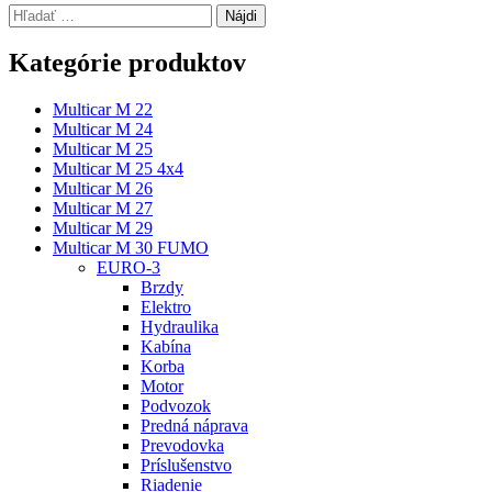
Hľadať:
Kategórie produktov
Multicar M 22
Multicar M 24
Multicar M 25
Multicar M 25 4x4
Multicar M 26
Multicar M 27
Multicar M 29
Multicar M 30 FUMO
EURO-3
Brzdy
Elektro
Hydraulika
Kabína
Korba
Motor
Podvozok
Predná náprava
Prevodovka
Príslušenstvo
Riadenie