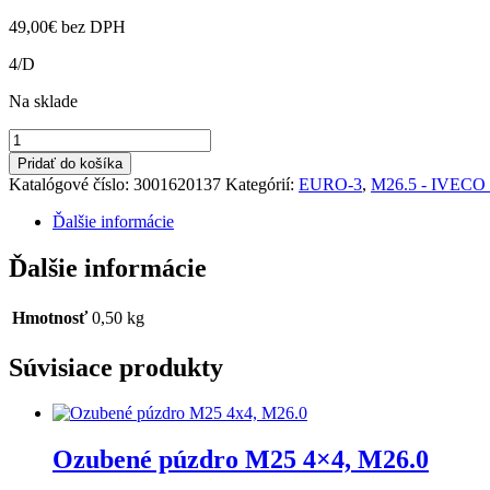
49,00
€
bez DPH
4/D
Na sklade
množstvo
Rozvodová
Pridať do košíka
palivová
Katalógové číslo:
3001620137
Kategórií:
EURO-3
,
M26.5 - IVECO 
hadička
M26.5
Ďalšie informácie
FUMO
E3
Ďalšie informácie
Hmotnosť
0,50 kg
Súvisiace produkty
Ozubené púzdro M25 4×4, M26.0