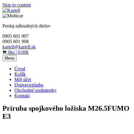
Skip to content
Predaj náhradných dielov
0905 601 907
0905 601 908
kartell@kartell.sk
0ks
|
0.00€
Menu
Úvod
Košík
Môj účet
Doprava/platba
Obchodné podmienky
Kontakt
Príruba spojkového ložiska M26.5FUMO
E3