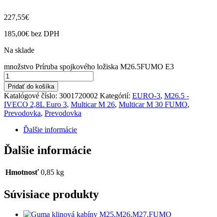
227,55
€
185,00
€
bez DPH
Na sklade
množstvo Príruba spojkového ložiska M26.5FUMO E3
Pridať do košíka
Katalógové číslo:
3001720002
Kategórií:
EURO-3
,
M26.5 -
IVECO 2,8L Euro 3
,
Multicar M 26
,
Multicar M 30 FUMO
,
Prevodovka
,
Prevodovka
Ďalšie informácie
Ďalšie informácie
Hmotnosť
0,85 kg
Súvisiace produkty