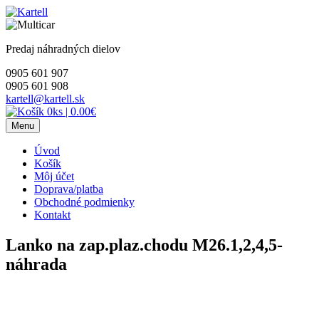
Skip
to
content
Predaj náhradných dielov
0905 601 907
0905 601 908
kartell@kartell.sk
0ks
|
0.00€
Menu
Úvod
Košík
Môj účet
Doprava/platba
Obchodné podmienky
Kontakt
Lanko na zap.plaz.chodu M26.1,2,4,5-
náhrada