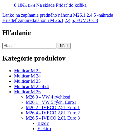
0,18
€
Na sklade
Pridať do košíka
s DPH
Navigácia
Lanko na zapínanie predného náhonu M26.1,2,4,5 -náhrada
Hriadeľ zap.pred.náhonu M 26.1,2,4,5, FUMO E-3
v
článku
Hľadanie
Hľadať:
Kategórie produktov
Multicar M 22
Multicar M 24
Multicar M 25
Multicar M 25 4x4
Multicar M 26
M26.0 - VW 4 rýchlosti
M26.1 - VW 5 rých. Euro1
M26.2 - IVECO 2,5L Euro 1
M26.4 - IVECO 2,8L Euro 2
M26.5 - IVECO 2,8L Euro 3
Brzdy
Elektro