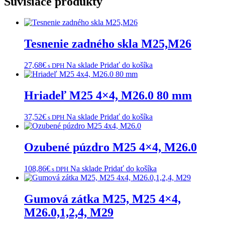
Súvisiace produkty
Tesnenie zadného skla M25,M26
27,68
€
Na sklade
Pridať do košíka
s DPH
Hriadeľ M25 4×4, M26.0 80 mm
37,52
€
Na sklade
Pridať do košíka
s DPH
Ozubené púzdro M25 4×4, M26.0
108,86
€
Na sklade
Pridať do košíka
s DPH
Gumová zátka M25, M25 4×4,
M26.0,1,2,4, M29