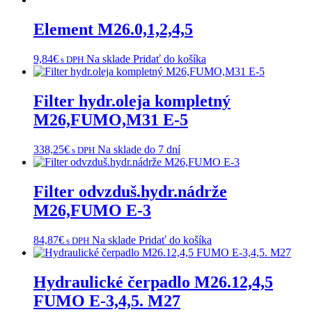
Element M26.0,1,2,4,5
9,84
€
Na sklade
Pridať do košíka
s DPH
Filter hydr.oleja kompletný
M26,FUMO,M31 E-5
338,25
€
Na sklade do 7 dní
s DPH
Filter odvzduš.hydr.nádrže
M26,FUMO E-3
84,87
€
Na sklade
Pridať do košíka
s DPH
Hydraulické čerpadlo M26.12,4,5
FUMO E-3,4,5. M27