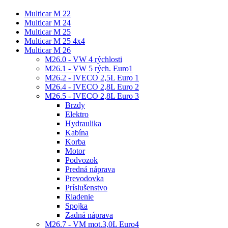
Multicar M 22
Multicar M 24
Multicar M 25
Multicar M 25 4x4
Multicar M 26
M26.0 - VW 4 rýchlosti
M26.1 - VW 5 rých. Euro1
M26.2 - IVECO 2,5L Euro 1
M26.4 - IVECO 2,8L Euro 2
M26.5 - IVECO 2,8L Euro 3
Brzdy
Elektro
Hydraulika
Kabína
Korba
Motor
Podvozok
Predná náprava
Prevodovka
Príslušenstvo
Riadenie
Spojka
Zadná náprava
M26.7 - VM mot.3,0L Euro4