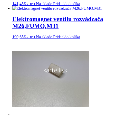
141,45
€
Na sklade
Pridať do košíka
s DPH
Elektromagnet ventilu rozvádzača
M26,FUMO,M31
190,65
€
Na sklade
Pridať do košíka
s DPH