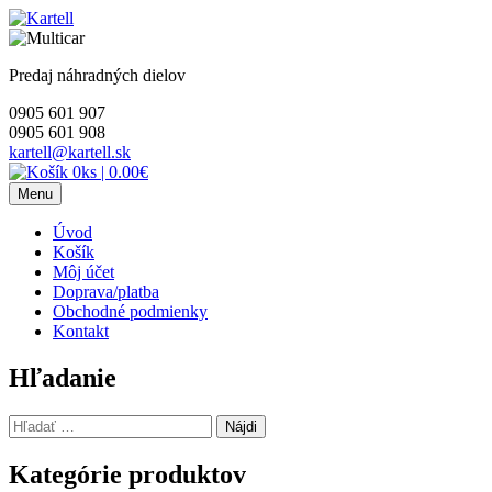
Skip
to
content
Predaj náhradných dielov
0905 601 907
0905 601 908
kartell@kartell.sk
0ks
|
0.00€
Menu
Úvod
Košík
Môj účet
Doprava/platba
Obchodné podmienky
Kontakt
Hľadanie
Hľadať:
Kategórie produktov