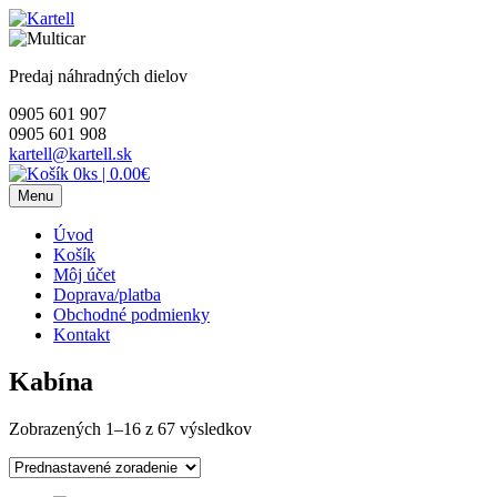
Skip
to
content
Predaj náhradných dielov
0905 601 907
0905 601 908
kartell@kartell.sk
0ks
|
0.00€
Menu
Úvod
Košík
Môj účet
Doprava/platba
Obchodné podmienky
Kontakt
Kabína
Zobrazených 1–16 z 67 výsledkov