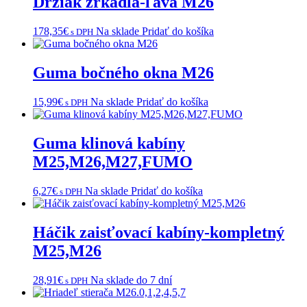
Držiak zrkadla-ľavá M26
178,35
€
Na sklade
Pridať do košíka
s DPH
Guma bočného okna M26
15,99
€
Na sklade
Pridať do košíka
s DPH
Guma klinová kabíny
M25,M26,M27,FUMO
6,27
€
Na sklade
Pridať do košíka
s DPH
Háčik zaisťovací kabíny-kompletný
M25,M26
28,91
€
Na sklade do 7 dní
s DPH