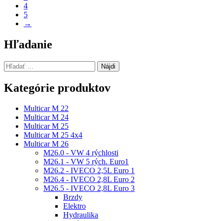
4
5
→
Hľadanie
Hľadať:
Kategórie produktov
Multicar M 22
Multicar M 24
Multicar M 25
Multicar M 25 4x4
Multicar M 26
M26.0 - VW 4 rýchlosti
M26.1 - VW 5 rých. Euro1
M26.2 - IVECO 2,5L Euro 1
M26.4 - IVECO 2,8L Euro 2
M26.5 - IVECO 2,8L Euro 3
Brzdy
Elektro
Hydraulika