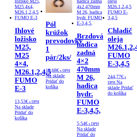
Pól
Ihlové
Chladič
krúžok
Brzdová
ložisko
oleja
prevodovky
hadica
M25,
M26.1,2,
1
zadná
M25
FUMO
pár/2ks/
4×2
4×4,
E-3,4,5
470mm
19,68
€
M26.1,2,4,5
s DPH
Na sklade
M 26,
244,77
€
s
FUMO
Pridať do
Na
DPH
hadica
košíka
E-3
sklade
Pridať
hydr.
do košíka
FUMO
13,53
€
s DPH
Na sklade
E-3,4,5,
Pridať do
košíka
5,54
€
s DPH
Na sklade
Pridať do