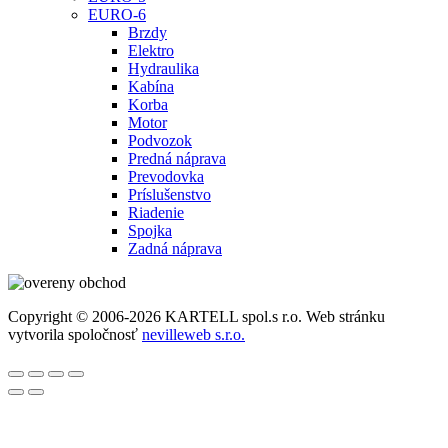
EURO-6
Brzdy
Elektro
Hydraulika
Kabína
Korba
Motor
Podvozok
Predná náprava
Prevodovka
Príslušenstvo
Riadenie
Spojka
Zadná náprava
Copyright © 2006-2026 KARTELL spol.s r.o. Web stránku
vytvorila spoločnosť
nevilleweb s.r.o.