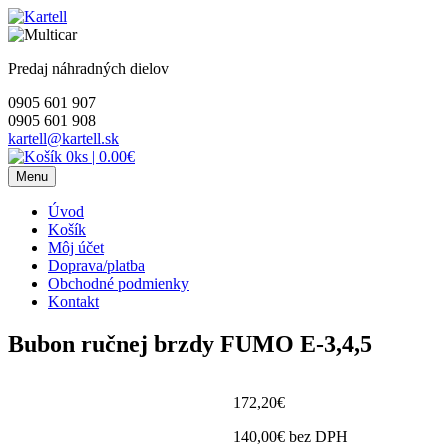
Skip
to
content
Predaj náhradných dielov
0905 601 907
0905 601 908
kartell@kartell.sk
0ks
|
0.00€
Menu
Úvod
Košík
Môj účet
Doprava/platba
Obchodné podmienky
Kontakt
Bubon ručnej brzdy FUMO E-3,4,5
172,20
€
140,00
€
bez DPH