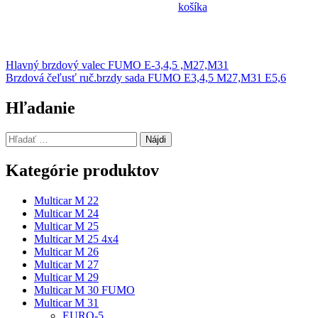
košíka
Navigácia
Hlavný brzdový valec FUMO E-3,4,5 ,M27,M31
Brzdová čeľusť ruč.brzdy sada FUMO E3,4,5 M27,M31 E5,6
v
článku
Hľadanie
Hľadať:
Kategórie produktov
Multicar M 22
Multicar M 24
Multicar M 25
Multicar M 25 4x4
Multicar M 26
Multicar M 27
Multicar M 29
Multicar M 30 FUMO
Multicar M 31
EURO-5