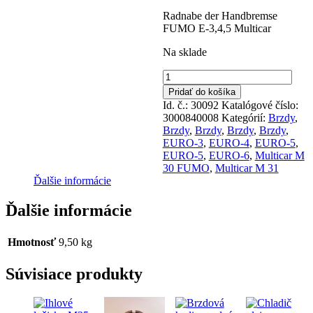
Radnabe der Handbremse
FUMO E-3,4,5 Multicar
Na sklade
množstvo
Bubon
Pridať do košíka
ručnej
Id. č.: 30092
Katalógové číslo:
brzdy
3000840008
Kategórií:
Brzdy
,
FUMO
Brzdy
,
Brzdy
,
Brzdy
,
Brzdy
,
E-
EURO-3
,
EURO-4
,
EURO-5
,
3,4,5
EURO-5
,
EURO-6
,
Multicar M
30 FUMO
,
Multicar M 31
Ďalšie informácie
Ďalšie informácie
Hmotnosť
9,50 kg
Súvisiace produkty