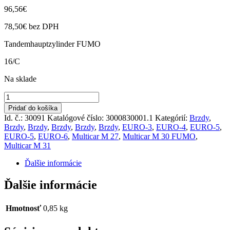
96,56
€
78,50
€
bez DPH
Tandemhauptzylinder FUMO
16/C
Na sklade
množstvo
Hlavný
Pridať do košíka
brzdový
Id. č.: 30091
Katalógové číslo:
3000830001.1
Kategórií:
Brzdy
,
valec
Brzdy
,
Brzdy
,
Brzdy
,
Brzdy
,
Brzdy
,
EURO-3
,
EURO-4
,
EURO-5
,
FUMO
EURO-5
,
EURO-6
,
Multicar M 27
,
Multicar M 30 FUMO
,
E-
Multicar M 31
3,4,5
,M27,M31
Ďalšie informácie
Ďalšie informácie
Hmotnosť
0,85 kg