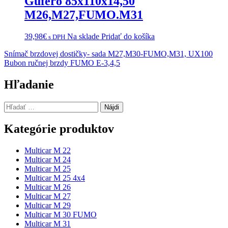
Gufero 85x110x14,50
M26,M27,FUMO.M31
39,98
€
Na sklade
Pridať do košíka
s DPH
Navigácia
Snímač brzdovej dostičky- sada M27,M30-FUMO,M31, UX100
Bubon ručnej brzdy FUMO E-3,4,5
v
článku
Hľadanie
Hľadať:
Kategórie produktov
Multicar M 22
Multicar M 24
Multicar M 25
Multicar M 25 4x4
Multicar M 26
Multicar M 27
Multicar M 29
Multicar M 30 FUMO
Multicar M 31