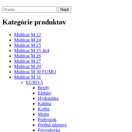
Hľadať:
Kategórie produktov
Multicar M 22
Multicar M 24
Multicar M 25
Multicar M 25 4x4
Multicar M 26
Multicar M 27
Multicar M 29
Multicar M 30 FUMO
Multicar M 31
EURO-5
Brzdy
Elektro
Hydraulika
Kabína
Korba
Motor
Podvozok
Predná náprava
Prevodovka