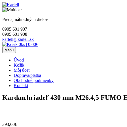
Skip
to
content
Predaj náhradných dielov
0905 601 907
0905 601 908
kartell@kartell.sk
0ks
|
0.00€
Menu
Úvod
Košík
Môj účet
Doprava/platba
Obchodné podmienky
Kontakt
Kardan.hriadeľ 430 mm M26.4,5 FUMO E
393,60
€