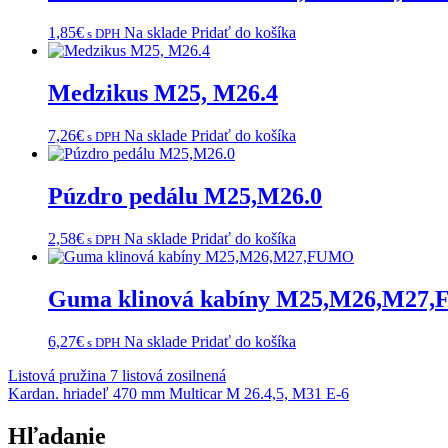
1,85
€
Na sklade
Pridať do košíka
s DPH
Medzikus M25, M26.4
7,26
€
Na sklade
Pridať do košíka
s DPH
Púzdro pedálu M25,M26.0
2,58
€
Na sklade
Pridať do košíka
s DPH
Guma klinová kabíny M25,M26,M27
6,27
€
Na sklade
Pridať do košíka
s DPH
Navigácia
Listová pružina 7 listová zosilnená
Kardan. hriadeľ 470 mm Multicar M 26.4,5, M31 E-6
v
článku
Hľadanie