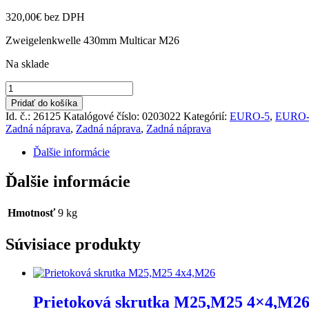
320,00
€
bez DPH
Zweigelenkwelle 430mm Multicar M26
Na sklade
množstvo
Kardan.hriadeľ
Pridať do košíka
430
Id. č.: 26125
Katalógové číslo:
0203022
Kategórií:
EURO-5
,
EURO-
mm
Zadná náprava
,
Zadná náprava
,
Zadná náprava
M26.4,5
FUMO
Ďalšie informácie
E-
5,M31
Ďalšie informácie
E-
5
Hmotnosť
9 kg
Súvisiace produkty
Prietoková skrutka M25,M25 4×4,M2