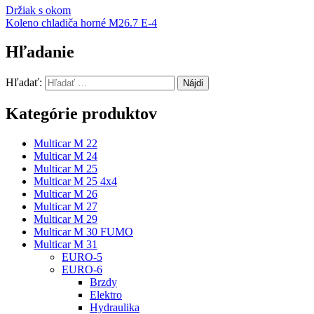
Držiak s okom
Koleno chladiča horné M26.7 E-4
Hľadanie
Hľadať:
Kategórie produktov
Multicar M 22
Multicar M 24
Multicar M 25
Multicar M 25 4x4
Multicar M 26
Multicar M 27
Multicar M 29
Multicar M 30 FUMO
Multicar M 31
EURO-5
EURO-6
Brzdy
Elektro
Hydraulika