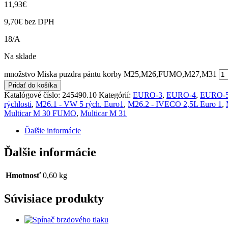
11,93
€
9,70
€
bez DPH
18/A
Na sklade
množstvo Miska puzdra pántu korby M25,M26,FUMO,M27,M31
Pridať do košíka
Katalógové číslo:
245490.10
Kategórií:
EURO-3
,
EURO-4
,
EURO-
rýchlosti
,
M26.1 - VW 5 rých. Euro1
,
M26.2 - IVECO 2,5L Euro 1
,
Multicar M 30 FUMO
,
Multicar M 31
Ďalšie informácie
Ďalšie informácie
Hmotnosť
0,60 kg
Súvisiace produkty