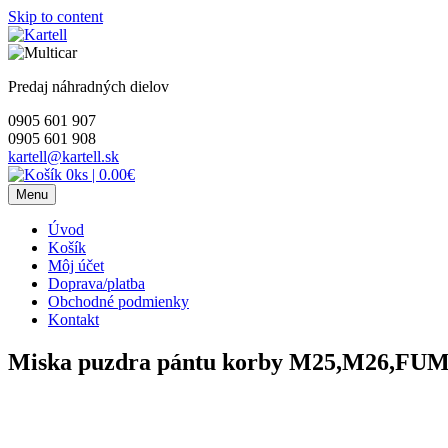
Skip to content
Predaj náhradných dielov
0905 601 907
0905 601 908
kartell@kartell.sk
0ks
|
0.00€
Menu
Úvod
Košík
Môj účet
Doprava/platba
Obchodné podmienky
Kontakt
Miska puzdra pántu korby M25,M26,F