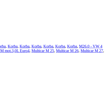
rba
,
Korba
,
Korba
,
Korba
,
Korba
,
Korba
,
Korba
,
M26.0 - VW 4
VM mot.3,0L Euro4
,
Multicar M 25
,
Multicar M 26
,
Multicar M 27
,