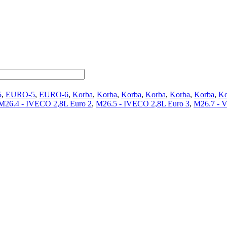
5
,
EURO-5
,
EURO-6
,
Korba
,
Korba
,
Korba
,
Korba
,
Korba
,
Korba
,
Ko
M26.4 - IVECO 2,8L Euro 2
,
M26.5 - IVECO 2,8L Euro 3
,
M26.7 - 