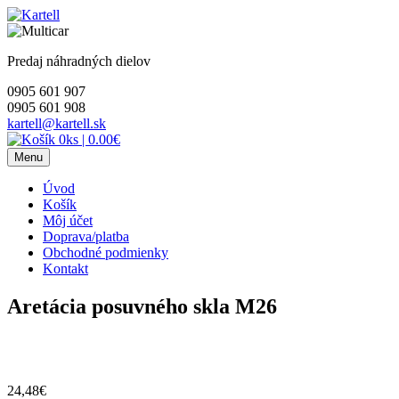
Skip
to
content
Predaj náhradných dielov
0905 601 907
0905 601 908
kartell@kartell.sk
0ks
|
0.00€
Menu
Úvod
Košík
Môj účet
Doprava/platba
Obchodné podmienky
Kontakt
Aretácia posuvného skla M26
24,48
€