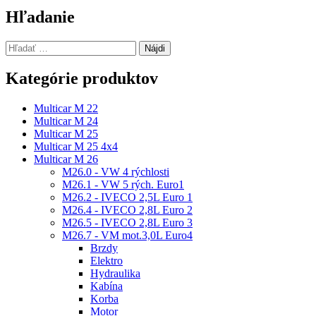
článku
Hľadanie
Hľadať:
Kategórie produktov
Multicar M 22
Multicar M 24
Multicar M 25
Multicar M 25 4x4
Multicar M 26
M26.0 - VW 4 rýchlosti
M26.1 - VW 5 rých. Euro1
M26.2 - IVECO 2,5L Euro 1
M26.4 - IVECO 2,8L Euro 2
M26.5 - IVECO 2,8L Euro 3
M26.7 - VM mot.3,0L Euro4
Brzdy
Elektro
Hydraulika
Kabína
Korba
Motor