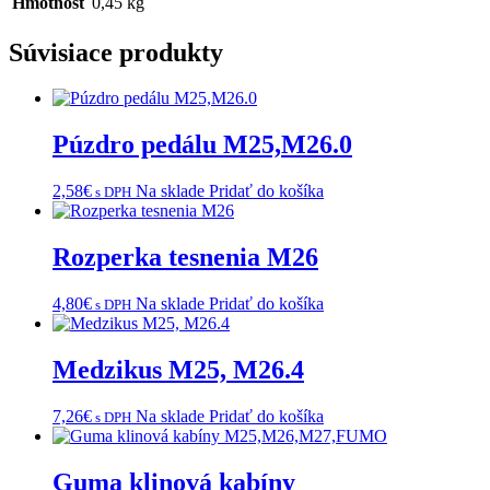
Hmotnosť
0,45 kg
Súvisiace produkty
Púzdro pedálu M25,M26.0
2,58
€
Na sklade
Pridať do košíka
s DPH
Rozperka tesnenia M26
4,80
€
Na sklade
Pridať do košíka
s DPH
Medzikus M25, M26.4
7,26
€
Na sklade
Pridať do košíka
s DPH
Guma klinová kabíny