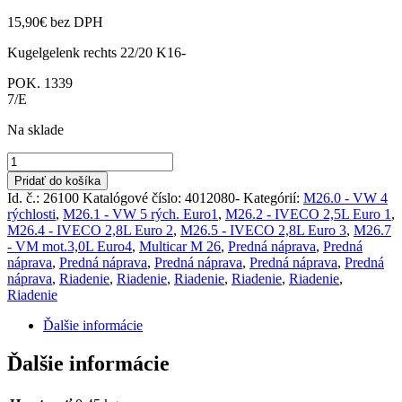
15,90
€
bez DPH
Kugelgelenk rechts 22/20 K16-
POK. 1339
7/E
Na sklade
množstvo
Guľový
Pridať do košíka
čap
Id. č.: 26100
Katalógové číslo:
4012080-
Kategórií:
M26.0 - VW 4
16x12
rýchlosti
,
M26.1 - VW 5 rých. Euro1
,
M26.2 - IVECO 2,5L Euro 1
,
pravý
M26.4 - IVECO 2,8L Euro 2
,
M26.5 - IVECO 2,8L Euro 3
,
M26.7
M26
- VM mot.3,0L Euro4
,
Multicar M 26
,
Predná náprava
,
Predná
náprava
,
Predná náprava
,
Predná náprava
,
Predná náprava
,
Predná
náprava
,
Riadenie
,
Riadenie
,
Riadenie
,
Riadenie
,
Riadenie
,
Riadenie
Ďalšie informácie
Ďalšie informácie