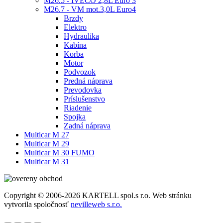
M26.5 - IVECO 2,8L Euro 3
M26.7 - VM mot.3,0L Euro4
Brzdy
Elektro
Hydraulika
Kabína
Korba
Motor
Podvozok
Predná náprava
Prevodovka
Príslušenstvo
Riadenie
Spojka
Zadná náprava
Multicar M 27
Multicar M 29
Multicar M 30 FUMO
Multicar M 31
Copyright © 2006-2026 KARTELL spol.s r.o. Web stránku
vytvorila spoločnosť
nevilleweb s.r.o.