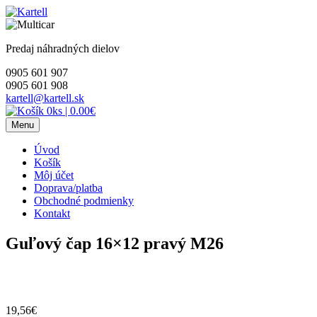
Skip
to
content
Predaj náhradných dielov
0905 601 907
0905 601 908
kartell@kartell.sk
0ks
|
0.00€
Menu
Úvod
Košík
Môj účet
Doprava/platba
Obchodné podmienky
Kontakt
Guľový čap 16×12 pravý M26
19,56
€