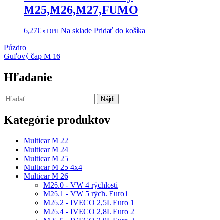
M25,M26,M27,FUMO
6,27
€
Na sklade
Pridať do košíka
s DPH
Navigácia
Púzdro
Guľový čap M 16
v
článku
Hľadanie
Hľadať:
Kategórie produktov
Multicar M 22
Multicar M 24
Multicar M 25
Multicar M 25 4x4
Multicar M 26
M26.0 - VW 4 rýchlosti
M26.1 - VW 5 rých. Euro1
M26.2 - IVECO 2,5L Euro 1
M26.4 - IVECO 2,8L Euro 2