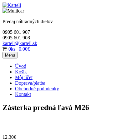
Skip
to
content
Predaj náhradných dielov
0905 601 907
0905 601 908
kartell@kartell.sk
0ks
|
0.00€
Menu
Úvod
Košík
Môj účet
Doprava/platba
Obchodné podmienky
Kontakt
Zásterka predná ľavá M26
12,30
€