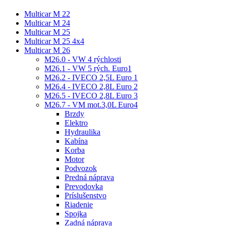
Multicar M 22
Multicar M 24
Multicar M 25
Multicar M 25 4x4
Multicar M 26
M26.0 - VW 4 rýchlosti
M26.1 - VW 5 rých. Euro1
M26.2 - IVECO 2,5L Euro 1
M26.4 - IVECO 2,8L Euro 2
M26.5 - IVECO 2,8L Euro 3
M26.7 - VM mot.3,0L Euro4
Brzdy
Elektro
Hydraulika
Kabína
Korba
Motor
Podvozok
Predná náprava
Prevodovka
Príslušenstvo
Riadenie
Spojka
Zadná náprava