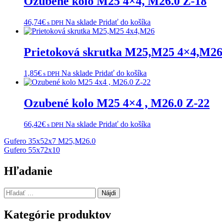
Ozubené kolo M25 4×4, M26.0 Z-18
46,74
€
Na sklade
Pridať do košíka
s DPH
Prietoková skrutka M25,M25 4×4,M2
1,85
€
Na sklade
Pridať do košíka
s DPH
Ozubené kolo M25 4×4 , M26.0 Z-22
66,42
€
Na sklade
Pridať do košíka
s DPH
Navigácia
Gufero 35x52x7 M25,M26.0
Gufero 55x72x10
v
článku
Hľadanie
Hľadať:
Kategórie produktov