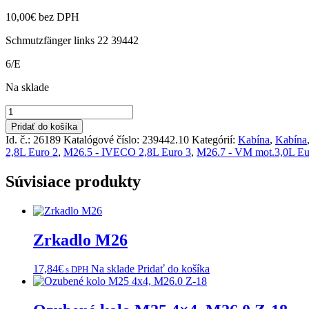
10,00
€
bez DPH
Schmutzfänger links 22 39442
6/E
Na sklade
množstvo
Zásterka
Pridať do košíka
predná
Id. č.: 26189
Katalógové číslo:
239442.10
Kategórií:
Kabína
,
Kabína
ľavá
2,8L Euro 2
,
M26.5 - IVECO 2,8L Euro 3
,
M26.7 - VM mot.3,0L Eu
M26
Súvisiace produkty
Zrkadlo M26
17,84
€
Na sklade
Pridať do košíka
s DPH