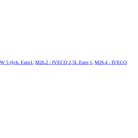
W 5 rých. Euro1
,
M26.2 - IVECO 2,5L Euro 1
,
M26.4 - IVECO