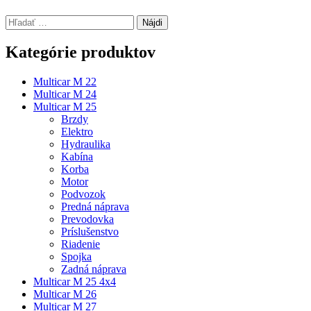
Hľadať:
Kategórie produktov
Multicar M 22
Multicar M 24
Multicar M 25
Brzdy
Elektro
Hydraulika
Kabína
Korba
Motor
Podvozok
Predná náprava
Prevodovka
Príslušenstvo
Riadenie
Spojka
Zadná náprava
Multicar M 25 4x4
Multicar M 26
Multicar M 27