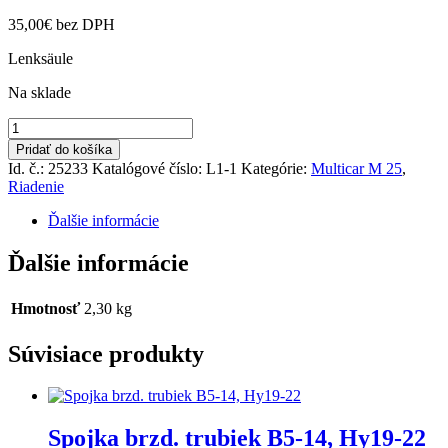
35,00
€
bez DPH
Lenksäule
Na sklade
množstvo
Tyč
Pridať do košíka
volantu
Id. č.: 25233
Katalógové číslo:
L1-1
Kategórie:
Multicar M 25
,
Riadenie
Ďalšie informácie
Ďalšie informácie
Hmotnosť
2,30 kg
Súvisiace produkty
Spojka brzd. trubiek B5-14, Hy19-22