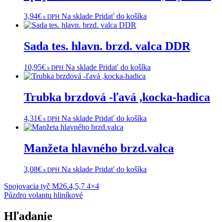
3,94
€
Na sklade
Pridať do košíka
s DPH
Sada tes. hlavn. brzd. valca DDR
10,95
€
Na sklade
Pridať do košíka
s DPH
Trubka brzdová -ľavá ,kocka-hadica
4,31
€
Na sklade
Pridať do košíka
s DPH
Manžeta hlavného brzd.valca
3,08
€
Na sklade
Pridať do košíka
s DPH
Navigácia
Spojovacia tyč M26.4,5,7 4×4
Púzdro volantu hliníkové
v
článku
Hľadanie