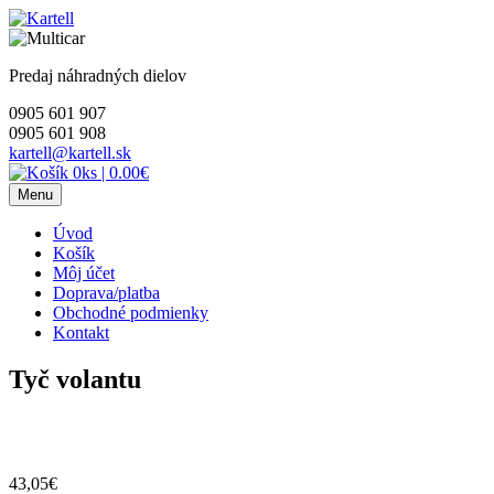
Skip
to
content
Predaj náhradných dielov
0905 601 907
0905 601 908
kartell@kartell.sk
0ks
|
0.00€
Menu
Úvod
Košík
Môj účet
Doprava/platba
Obchodné podmienky
Kontakt
Tyč volantu
43,05
€