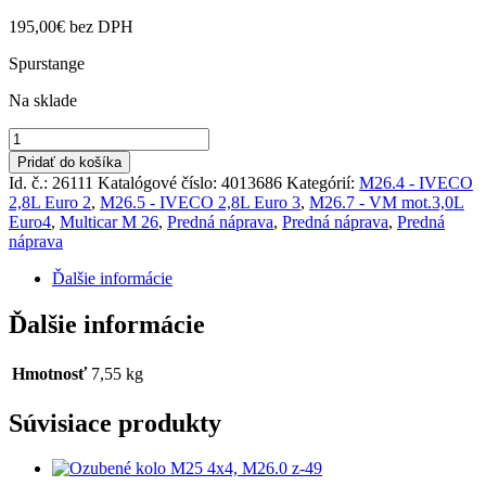
195,00
€
bez DPH
Spurstange
Na sklade
množstvo
Spojovacia
Pridať do košíka
tyč
Id. č.: 26111
Katalógové číslo:
4013686
Kategórií:
M26.4 - IVECO
M26.4,5,7
2,8L Euro 2
,
M26.5 - IVECO 2,8L Euro 3
,
M26.7 - VM mot.3,0L
4x4
Euro4
,
Multicar M 26
,
Predná náprava
,
Predná náprava
,
Predná
náprava
Ďalšie informácie
Ďalšie informácie
Hmotnosť
7,55 kg
Súvisiace produkty