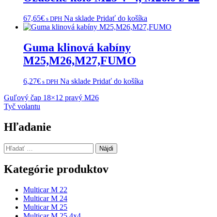
67,65
€
Na sklade
Pridať do košíka
s DPH
Guma klinová kabíny
M25,M26,M27,FUMO
6,27
€
Na sklade
Pridať do košíka
s DPH
Navigácia
Guľový čap 18×12 pravý M26
Tyč volantu
v
článku
Hľadanie
Hľadať:
Kategórie produktov
Multicar M 22
Multicar M 24
Multicar M 25
Multicar M 25 4x4