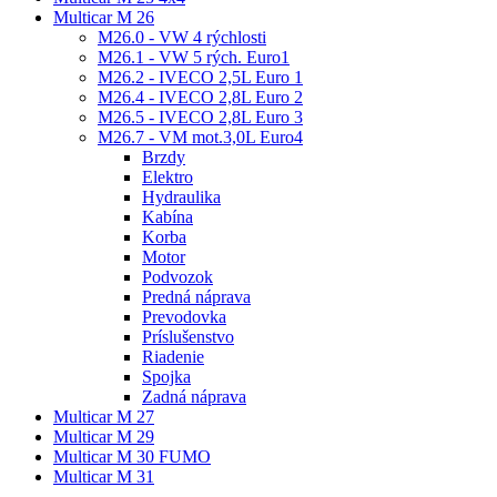
Multicar M 26
M26.0 - VW 4 rýchlosti
M26.1 - VW 5 rých. Euro1
M26.2 - IVECO 2,5L Euro 1
M26.4 - IVECO 2,8L Euro 2
M26.5 - IVECO 2,8L Euro 3
M26.7 - VM mot.3,0L Euro4
Brzdy
Elektro
Hydraulika
Kabína
Korba
Motor
Podvozok
Predná náprava
Prevodovka
Príslušenstvo
Riadenie
Spojka
Zadná náprava
Multicar M 27
Multicar M 29
Multicar M 30 FUMO
Multicar M 31