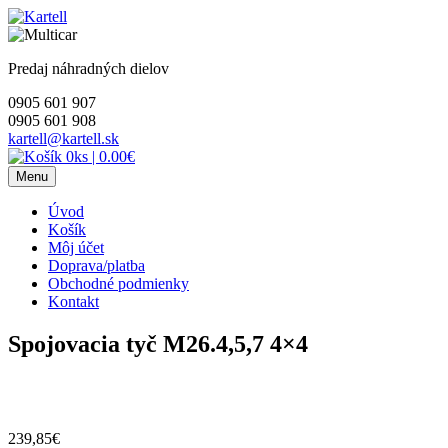
Skip
to
content
Predaj náhradných dielov
0905 601 907
0905 601 908
kartell@kartell.sk
0ks
|
0.00€
Menu
Úvod
Košík
Môj účet
Doprava/platba
Obchodné podmienky
Kontakt
Spojovacia tyč M26.4,5,7 4×4
239,85
€