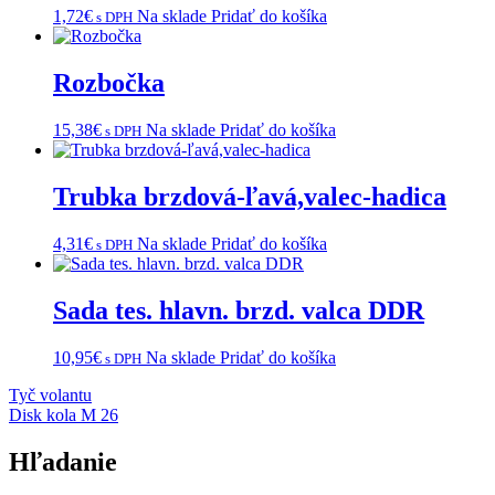
1,72
€
Na sklade
Pridať do košíka
s DPH
Rozbočka
15,38
€
Na sklade
Pridať do košíka
s DPH
Trubka brzdová-ľavá,valec-hadica
4,31
€
Na sklade
Pridať do košíka
s DPH
Sada tes. hlavn. brzd. valca DDR
10,95
€
Na sklade
Pridať do košíka
s DPH
Navigácia
Tyč volantu
Disk kola M 26
v
článku
Hľadanie