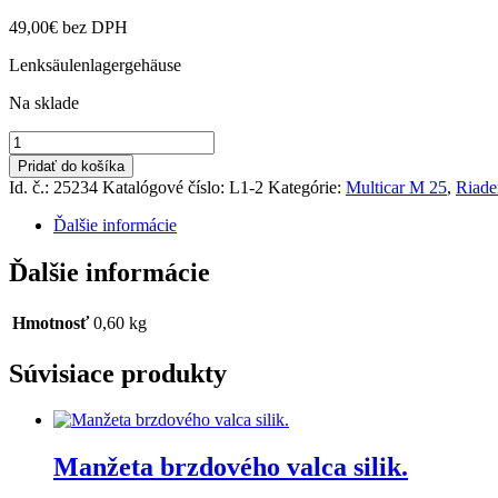
49,00
€
bez DPH
Lenksäulenlagergehäuse
Na sklade
množstvo
Púzdro
Pridať do košíka
volantu
Id. č.: 25234
Katalógové číslo:
L1-2
Kategórie:
Multicar M 25
,
Riade
hliníkové
Ďalšie informácie
Ďalšie informácie
Hmotnosť
0,60 kg
Súvisiace produkty
Manžeta brzdového valca silik.