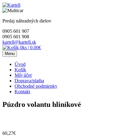
Skip
to
content
Predaj náhradných dielov
0905 601 907
0905 601 908
kartell@kartell.sk
0ks
|
0.00€
Menu
Úvod
Košík
Môj účet
Doprava/platba
Obchodné podmienky
Kontakt
Púzdro volantu hliníkové
60,27
€