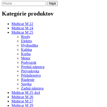
Hľadať:
Kategórie produktov
Multicar M 22
Multicar M 24
Multicar M 25
Brzdy
Elektro
Hydraulika
Kabína
Korba
Motor
Podvozok
Predná náprava
Prevodovka
Príslušenstvo
Riadenie
Spojka
Zadná náprava
Multicar M 25 4x4
Multicar M 26
Multicar M 27
Multicar M 29