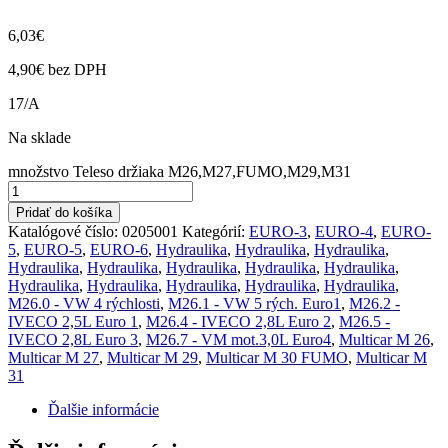
6,03
€
4,90
€
bez DPH
17/A
Na sklade
množstvo Teleso držiaka M26,M27,FUMO,M29,M31
Pridať do košíka
Katalógové číslo:
0205001
Kategórií:
EURO-3
,
EURO-4
,
EURO-
5
,
EURO-5
,
EURO-6
,
Hydraulika
,
Hydraulika
,
Hydraulika
,
Hydraulika
,
Hydraulika
,
Hydraulika
,
Hydraulika
,
Hydraulika
,
Hydraulika
,
Hydraulika
,
Hydraulika
,
Hydraulika
,
Hydraulika
,
M26.0 - VW 4 rýchlosti
,
M26.1 - VW 5 rých. Euro1
,
M26.2 -
IVECO 2,5L Euro 1
,
M26.4 - IVECO 2,8L Euro 2
,
M26.5 -
IVECO 2,8L Euro 3
,
M26.7 - VM mot.3,0L Euro4
,
Multicar M 26
,
Multicar M 27
,
Multicar M 29
,
Multicar M 30 FUMO
,
Multicar M
31
Ďalšie informácie