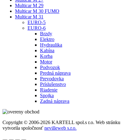
Multicar M 29
Multicar M 30 FUMO
Multicar M 31
EURO-5
EURO-6
Brzdy
Elektro
Hydraulika
Kabína
Korba
Motor
Podvozok
Predná náprava
Prevodovka
Príslušenstvo
Riadenie
Spojka
Zadná náprava
Copyright © 2006-2026 KARTELL spol.s r.o. Web stránku
vytvorila spoločnosť
nevilleweb s.r.o.