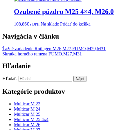
Ozubené púzdro M25 4×4, M26.0
108,86
€
Na sklade
Pridať do košíka
s DPH
Navigácia v článku
Ťažné zariadenie Rotingen M26,M27,FUMO,M29,M31
Skrutka horného ramena FUMO,M27,M31
Hľadanie
Hľadať:
Kategórie produktov
Multicar M 22
Multicar M 24
Multicar M 25
Multicar M 25 4x4
Multicar M 26
Multicar M 27