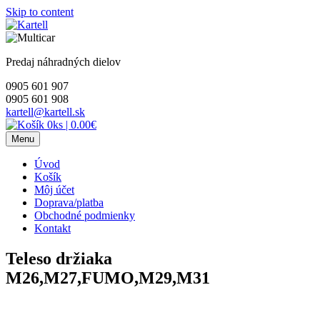
Skip to content
Predaj náhradných dielov
0905 601 907
0905 601 908
kartell@kartell.sk
0ks
|
0.00€
Menu
Úvod
Košík
Môj účet
Doprava/platba
Obchodné podmienky
Kontakt
Teleso držiaka
M26,M27,FUMO,M29,M31