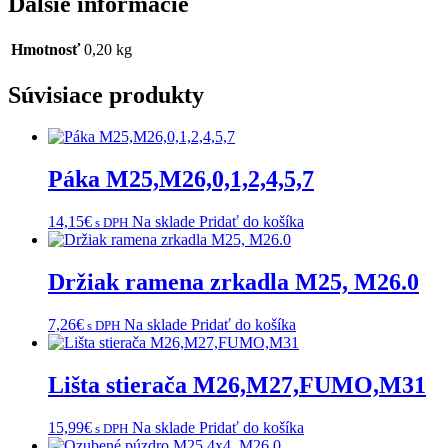
Ďalšie informácie
Hmotnosť
0,20 kg
Súvisiace produkty
Páka M25,M26,0,1,2,4,5,7
14,15
€
Na sklade
Pridať do košíka
s DPH
Držiak ramena zrkadla M25, M26.0
7,26
€
Na sklade
Pridať do košíka
s DPH
Lišta stierača M26,M27,FUMO,M31
15,99
€
Na sklade
Pridať do košíka
s DPH