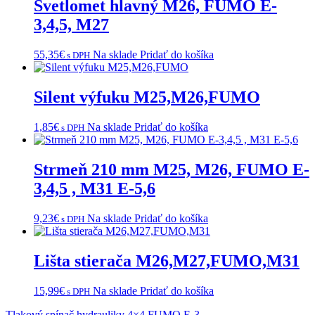
Svetlomet hlavný M26, FUMO E-
3,4,5, M27
55,35
€
Na sklade
Pridať do košíka
s DPH
Silent výfuku M25,M26,FUMO
1,85
€
Na sklade
Pridať do košíka
s DPH
Strmeň 210 mm M25, M26, FUMO E-
3,4,5 , M31 E-5,6
9,23
€
Na sklade
Pridať do košíka
s DPH
Lišta stierača M26,M27,FUMO,M31
15,99
€
Na sklade
Pridať do košíka
s DPH
Tlakový spínač hydrauliky 4×4 FUMO E-3