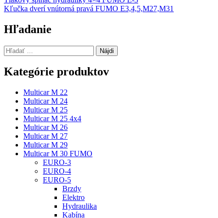
Navigácia
Kľučka dverí vnútorná pravá FUMO E3,4,5,M27,M31
v
článku
Hľadanie
Hľadať:
Kategórie produktov
Multicar M 22
Multicar M 24
Multicar M 25
Multicar M 25 4x4
Multicar M 26
Multicar M 27
Multicar M 29
Multicar M 30 FUMO
EURO-3
EURO-4
EURO-5
Brzdy
Elektro
Hydraulika
Kabína