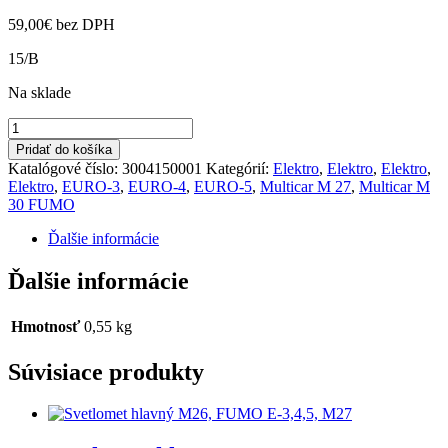
59,00
€
bez DPH
15/B
Na sklade
množstvo
Svetlomet
Pridať do košíka
diaľkový
Katalógové číslo:
3004150001
Kategórií:
Elektro
,
Elektro
,
Elektro
,
FUMO
Elektro
,
EURO-3
,
EURO-4
,
EURO-5
,
Multicar M 27
,
Multicar M
E-
30 FUMO
3,4,5
M27
Ďalšie informácie
Ďalšie informácie
Hmotnosť
0,55 kg
Súvisiace produkty