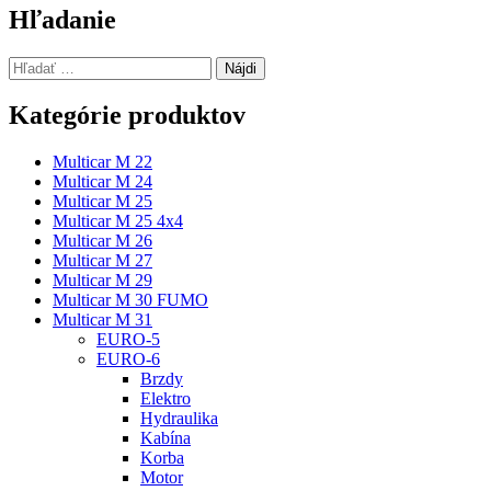
článku
Hľadanie
Hľadať:
Kategórie produktov
Multicar M 22
Multicar M 24
Multicar M 25
Multicar M 25 4x4
Multicar M 26
Multicar M 27
Multicar M 29
Multicar M 30 FUMO
Multicar M 31
EURO-5
EURO-6
Brzdy
Elektro
Hydraulika
Kabína
Korba
Motor