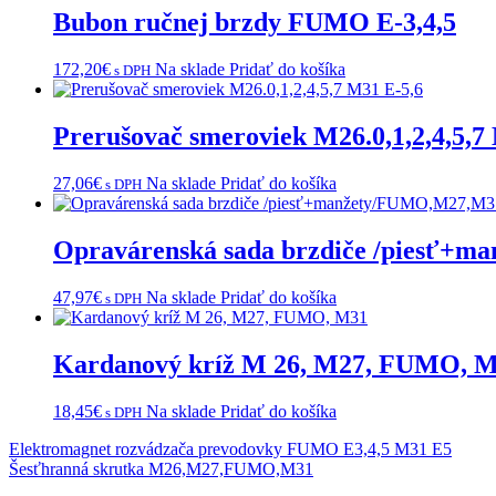
Bubon ručnej brzdy FUMO E-3,4,5
172,20
€
Na sklade
Pridať do košíka
s DPH
Prerušovač smeroviek M26.0,1,2,4,5,7
27,06
€
Na sklade
Pridať do košíka
s DPH
Opravárenská sada brzdiče /piesť+
47,97
€
Na sklade
Pridať do košíka
s DPH
Kardanový kríž M 26, M27, FUMO, 
18,45
€
Na sklade
Pridať do košíka
s DPH
Navigácia
Elektromagnet rozvádzača prevodovky FUMO E3,4,5 M31 E5
Šesťhranná skrutka M26,M27,FUMO,M31
v