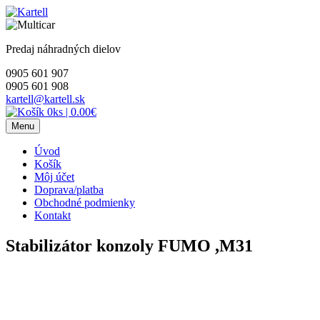
Skip
to
content
Predaj náhradných dielov
0905 601 907
0905 601 908
kartell@kartell.sk
0ks
|
0.00€
Menu
Úvod
Košík
Môj účet
Doprava/platba
Obchodné podmienky
Kontakt
Stabilizátor konzoly FUMO ,M31