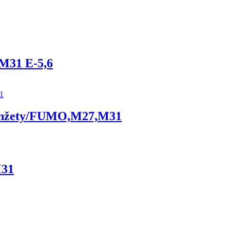
 M31 E-5,6
manžety/FUMO,M27,M31
M31