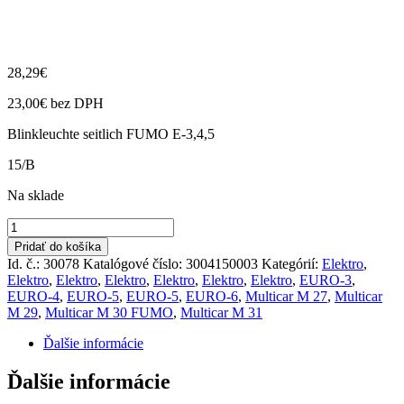
28,29
€
23,00
€
bez DPH
Blinkleuchte seitlich FUMO E-3,4,5
15/B
Na sklade
množstvo
Smerovka
Pridať do košíka
bočná
Id. č.: 30078
Katalógové číslo:
3004150003
Kategórií:
Elektro
,
FUMO
Elektro
,
Elektro
,
Elektro
,
Elektro
,
Elektro
,
Elektro
,
EURO-3
,
E-
EURO-4
,
EURO-5
,
EURO-5
,
EURO-6
,
Multicar M 27
,
Multicar
3,4,5,
M 29
,
Multicar M 30 FUMO
,
Multicar M 31
M27,
M27
Ďalšie informácie
compact,
M31
Ďalšie informácie
E-
5,6,