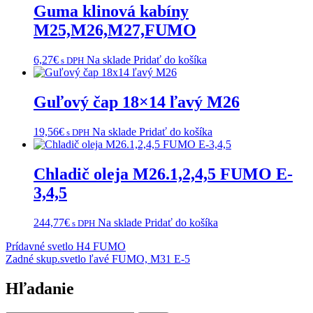
Guma klinová kabíny
M25,M26,M27,FUMO
6,27
€
Na sklade
Pridať do košíka
s DPH
Guľový čap 18×14 ľavý M26
19,56
€
Na sklade
Pridať do košíka
s DPH
Chladič oleja M26.1,2,4,5 FUMO E-
3,4,5
244,77
€
Na sklade
Pridať do košíka
s DPH
Navigácia
Prídavné svetlo H4 FUMO
Zadné skup.svetlo ľavé FUMO, M31 E-5
v
článku
Hľadanie