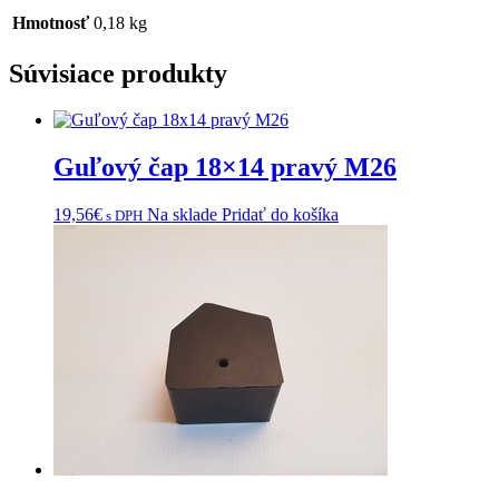
M29,
Hmotnosť
0,18 kg
Tremo
Carrier
Súvisiace produkty
E-
3,4,5
Citymaster
2000
E-
Guľový čap 18×14 pravý M26
3,4,5
19,56
€
Na sklade
Pridať do košíka
s DPH