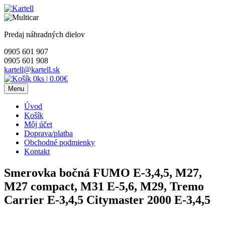
Skip
to
content
Predaj náhradných dielov
0905 601 907
0905 601 908
kartell@kartell.sk
0ks
|
0.00€
Menu
Úvod
Košík
Môj účet
Doprava/platba
Obchodné podmienky
Kontakt
Smerovka bočná FUMO E-3,4,5, M27,
M27 compact, M31 E-5,6, M29, Tremo
Carrier E-3,4,5 Citymaster 2000 E-3,4,5