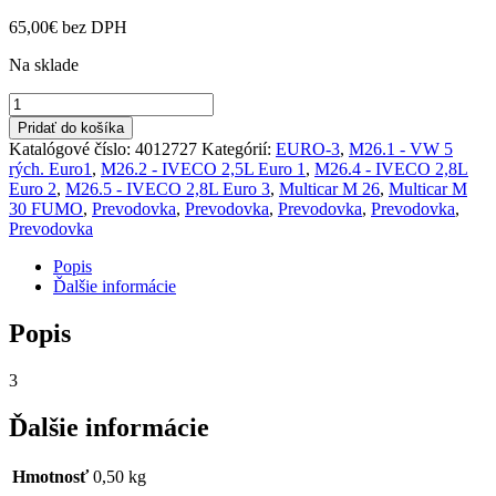
65,00
€
bez DPH
Na sklade
množstvo
Spojka
Pridať do košíka
čerpadla
Katalógové číslo:
4012727
Kategórií:
EURO-3
,
M26.1 - VW 5
M261,2,4,5
rých. Euro1
,
M26.2 - IVECO 2,5L Euro 1
,
M26.4 - IVECO 2,8L
FUMO
Euro 2
,
M26.5 - IVECO 2,8L Euro 3
,
Multicar M 26
,
Multicar M
E-
30 FUMO
,
Prevodovka
,
Prevodovka
,
Prevodovka
,
Prevodovka
,
3
Prevodovka
Popis
Ďalšie informácie
Popis
3
Ďalšie informácie
Hmotnosť
0,50 kg