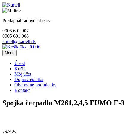
Skip
to
content
Predaj náhradných dielov
0905 601 907
0905 601 908
kartell@kartell.sk
0ks
|
0.00€
Menu
Úvod
Košík
Môj účet
Doprava/platba
Obchodné podmienky
Kontakt
Spojka čerpadla M261,2,4,5 FUMO E-3
79,95
€