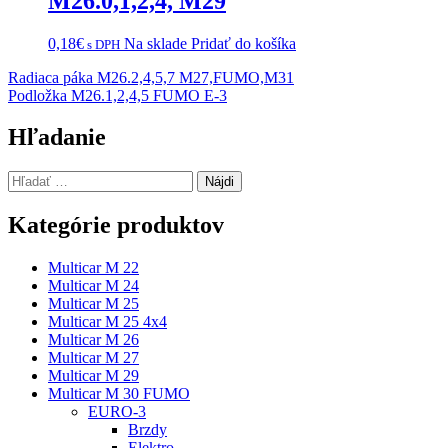
M26.0,1,2,4, M29
0,18
€
Na sklade
Pridať do košíka
s DPH
Navigácia
Radiaca páka M26.2,4,5,7 M27,FUMO,M31
Podložka M26.1,2,4,5 FUMO E-3
v
článku
Hľadanie
Hľadať:
Kategórie produktov
Multicar M 22
Multicar M 24
Multicar M 25
Multicar M 25 4x4
Multicar M 26
Multicar M 27
Multicar M 29
Multicar M 30 FUMO
EURO-3
Brzdy
Elektro