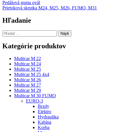
Navigácia
Pedálová guma ovál
Prietoková skrutka M24, M25, M26, FUMO, M31
v
článku
Hľadanie
Hľadať:
Kategórie produktov
Multicar M 22
Multicar M 24
Multicar M 25
Multicar M 25 4x4
Multicar M 26
Multicar M 27
Multicar M 29
Multicar M 30 FUMO
EURO-3
Brzdy
Elektro
Hydraulika
Kabína
Korba