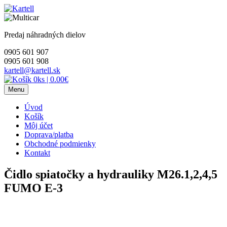
Skip
to
content
Predaj náhradných dielov
0905 601 907
0905 601 908
kartell@kartell.sk
0ks
|
0.00€
Menu
Úvod
Košík
Môj účet
Doprava/platba
Obchodné podmienky
Kontakt
Čidlo spiatočky a hydrauliky M26.1,2,4,5
FUMO E-3