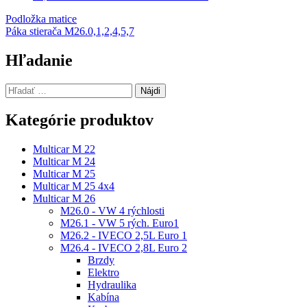
Navigácia
Podložka matice
Páka stierača M26.0,1,2,4,5,7
v
článku
Hľadanie
Hľadať:
Kategórie produktov
Multicar M 22
Multicar M 24
Multicar M 25
Multicar M 25 4x4
Multicar M 26
M26.0 - VW 4 rýchlosti
M26.1 - VW 5 rých. Euro1
M26.2 - IVECO 2,5L Euro 1
M26.4 - IVECO 2,8L Euro 2
Brzdy
Elektro
Hydraulika
Kabína