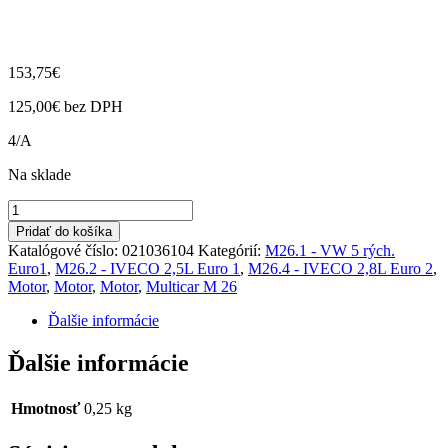
153,75
€
125,00
€
bez DPH
4/A
Na sklade
množstvo
Snímač
Pridať do košíka
otáčok
Katalógové číslo:
021036104
Kategórií:
M26.1 - VW 5 rých.
M26.1,2,4
Euro1
,
M26.2 - IVECO 2,5L Euro 1
,
M26.4 - IVECO 2,8L Euro 2
,
Motor
,
Motor
,
Motor
,
Multicar M 26
Ďalšie informácie
Ďalšie informácie
Hmotnosť
0,25 kg