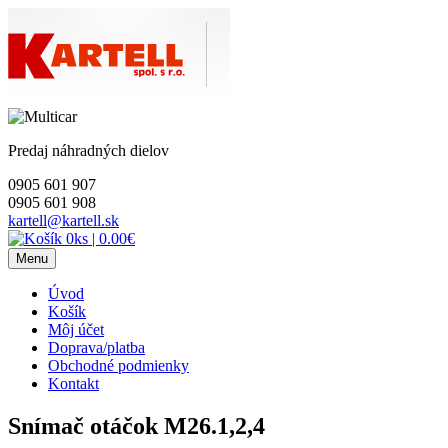
Skip
to
content
Predaj náhradných dielov
0905 601 907
0905 601 908
kartell@kartell.sk
0ks
|
0.00€
Menu
Úvod
Košík
Môj účet
Doprava/platba
Obchodné podmienky
Kontakt
Snímač otáčok M26.1,2,4