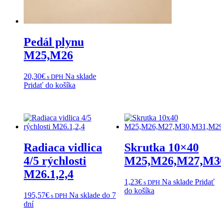
Pedál plynu
M25,M26
20,30
€
Na sklade
s DPH
Pridať do košíka
Radiaca vidlica
Skrutka 10×40
4/5 rýchlosti
M25,M26,M27,M3
M26.1,2,4
1,23
€
Na sklade
Pridať
s DPH
do košíka
195,57
€
Na sklade do 7
s DPH
dní