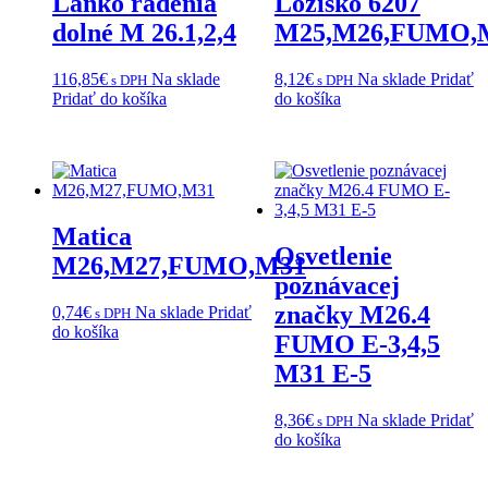
Lanko radenia
Ložisko 6207
dolné M 26.1,2,4
M25,M26,FUMO,
116,85
€
Na sklade
8,12
€
Na sklade
Pridať
s DPH
s DPH
Pridať do košíka
do košíka
Matica
Osvetlenie
M26,M27,FUMO,M31
poznávacej
značky M26.4
0,74
€
Na sklade
Pridať
s DPH
do košíka
FUMO E-3,4,5
M31 E-5
8,36
€
Na sklade
Pridať
s DPH
do košíka