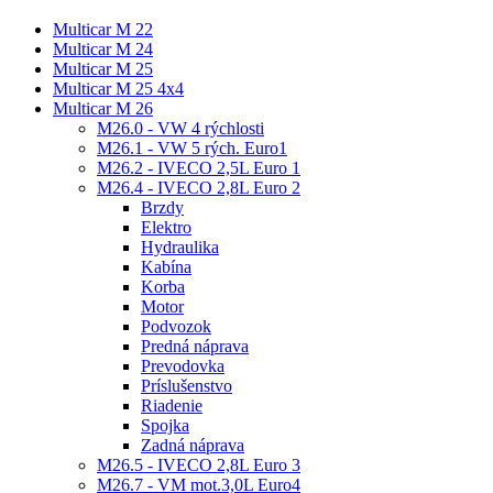
Multicar M 22
Multicar M 24
Multicar M 25
Multicar M 25 4x4
Multicar M 26
M26.0 - VW 4 rýchlosti
M26.1 - VW 5 rých. Euro1
M26.2 - IVECO 2,5L Euro 1
M26.4 - IVECO 2,8L Euro 2
Brzdy
Elektro
Hydraulika
Kabína
Korba
Motor
Podvozok
Predná náprava
Prevodovka
Príslušenstvo
Riadenie
Spojka
Zadná náprava
M26.5 - IVECO 2,8L Euro 3
M26.7 - VM mot.3,0L Euro4