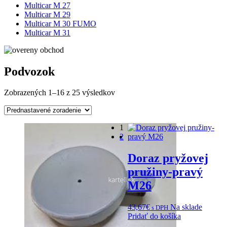
Multicar M 27
Multicar M 29
Multicar M 30 FUMO
Multicar M 31
Podvozok
Zobrazených 1–16 z 25 výsledkov
1
2
Doraz pryžovej
pružiny-pravý
M26
43,67
€
Na sklade
s DPH
Pridať do košíka