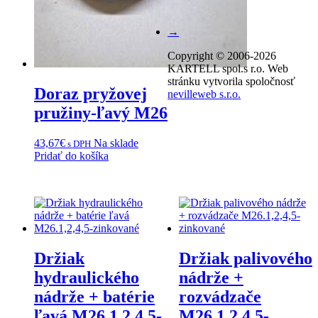
→
Copyright © 2006-2026
KARTELL spol.s r.o. Web
stránku vytvorila spoločnosť
Doraz pryžovej
nevilleweb s.r.o.
pružiny-ľavý M26
43,67
€
Na sklade
s DPH
Pridať do košíka
Držiak
Držiak palivového
hydraulického
nádrže +
nádrže + batérie
rozvádzače
ľavá M26.1,2,4,5-
M26.1,2,4,5-