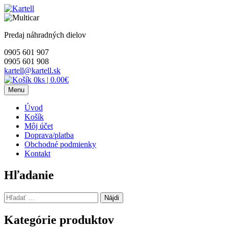
Skip
to
content
Predaj náhradných dielov
0905 601 907
0905 601 908
kartell@kartell.sk
0ks
|
0.00€
Menu
Úvod
Košík
Môj účet
Doprava/platba
Obchodné podmienky
Kontakt
Hľadanie
Hľadať:
Kategórie produktov