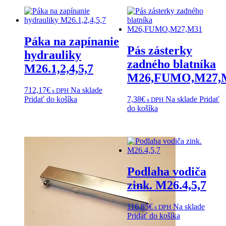
Páka na zapínanie
Pás zásterky
hydrauliky
zadného blatníka
M26.1,2,4,5,7
M26,FUMO,M27,
712,17
€
Na sklade
s DPH
Pridať do košíka
7,38
€
Na sklade
Pridať
s DPH
do košíka
Podlaha vodiča
zink. M26.4,5,7
116,85
€
Na sklade
s DPH
Pridať do košíka