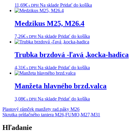
11,69
€
Na sklade
Pridať do košíka
s DPH
Medzikus M25, M26.4
7,26
€
Na sklade
Pridať do košíka
s DPH
Trubka brzdová -ľavá ,kocka-hadica
4,31
€
Na sklade
Pridať do košíka
s DPH
Manžeta hlavného brzd.valca
3,08
€
Na sklade
Pridať do košíka
s DPH
Navigácia
Plastový rámček manžety rad.páky M26
Skrutka prítlačného taniera M26,FUMO,M27,M31
v
článku
Hľadanie