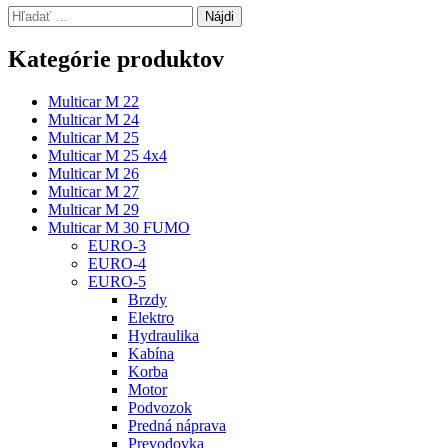
Hľadať:
Kategórie produktov
Multicar M 22
Multicar M 24
Multicar M 25
Multicar M 25 4x4
Multicar M 26
Multicar M 27
Multicar M 29
Multicar M 30 FUMO
EURO-3
EURO-4
EURO-5
Brzdy
Elektro
Hydraulika
Kabína
Korba
Motor
Podvozok
Predná náprava
Prevodovka