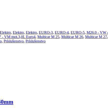
Elektro
,
Elektro
,
Elektro
,
EURO-3
,
EURO-4
,
EURO-5
,
M26.0 - VW 4
 - VM mot.3,0L Euro4
,
Multicar M 25
,
Multicar M 26
,
Multicar M 27
vo
,
Príslušenstvo
,
Príslušenstvo
340mm