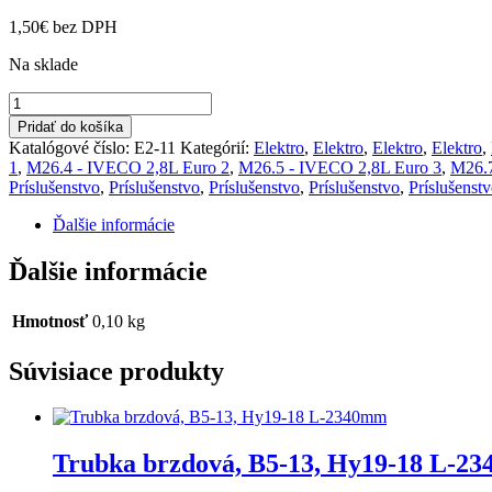
1,50
€
bez DPH
Na sklade
množstvo
Odrazka
Pridať do košíka
oranžová
Katalógové číslo:
E2-11
Kategórií:
Elektro
,
Elektro
,
Elektro
,
Elektro
,
1
,
M26.4 - IVECO 2,8L Euro 2
,
M26.5 - IVECO 2,8L Euro 3
,
M26.7
Príslušenstvo
,
Príslušenstvo
,
Príslušenstvo
,
Príslušenstvo
,
Príslušenst
Ďalšie informácie
Ďalšie informácie
Hmotnosť
0,10 kg
Súvisiace produkty
Trubka brzdová, B5-13, Hy19-18 L-2