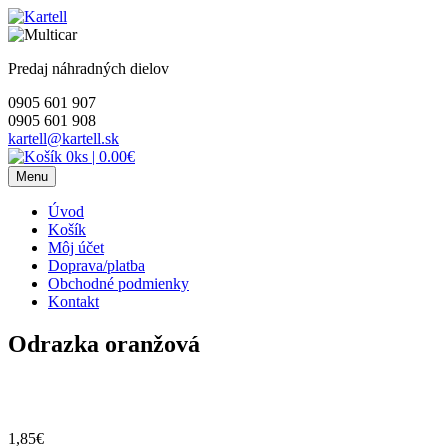
Skip
to
content
Predaj náhradných dielov
0905 601 907
0905 601 908
kartell@kartell.sk
0ks
|
0.00€
Menu
Úvod
Košík
Môj účet
Doprava/platba
Obchodné podmienky
Kontakt
Odrazka oranžová
1,85
€