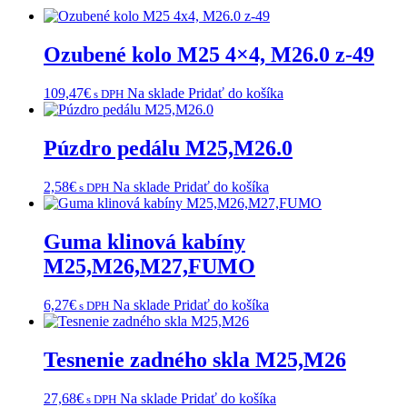
Ozubené kolo M25 4×4, M26.0 z-49
109,47
€
Na sklade
Pridať do košíka
s DPH
Púzdro pedálu M25,M26.0
2,58
€
Na sklade
Pridať do košíka
s DPH
Guma klinová kabíny
M25,M26,M27,FUMO
6,27
€
Na sklade
Pridať do košíka
s DPH
Tesnenie zadného skla M25,M26
27,68
€
Na sklade
Pridať do košíka
s DPH