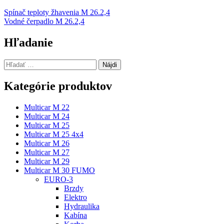
Navigácia
Spínač teploty žhavenia M 26.2,4
Vodné čerpadlo M 26.2,4
v
článku
Hľadanie
Hľadať:
Kategórie produktov
Multicar M 22
Multicar M 24
Multicar M 25
Multicar M 25 4x4
Multicar M 26
Multicar M 27
Multicar M 29
Multicar M 30 FUMO
EURO-3
Brzdy
Elektro
Hydraulika
Kabína