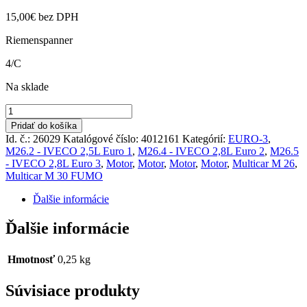
15,00
€
bez DPH
Riemenspanner
4/C
Na sklade
množstvo
Napinák
Pridať do košíka
remene
Id. č.: 26029
Katalógové číslo:
4012161
Kategórií:
EURO-3
,
M26.2,4,5
M26.2 - IVECO 2,5L Euro 1
,
M26.4 - IVECO 2,8L Euro 2
,
M26.5
FUMO
- IVECO 2,8L Euro 3
,
Motor
,
Motor
,
Motor
,
Motor
,
Multicar M 26
,
E-
Multicar M 30 FUMO
3
Ďalšie informácie
Ďalšie informácie
Hmotnosť
0,25 kg
Súvisiace produkty