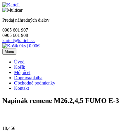
Skip
to
content
Predaj náhradných dielov
0905 601 907
0905 601 908
kartell@kartell.sk
0ks
|
0.00€
Menu
Úvod
Košík
Môj účet
Doprava/platba
Obchodné podmienky
Kontakt
Napinák remene M26.2,4,5 FUMO E-3
18,45
€