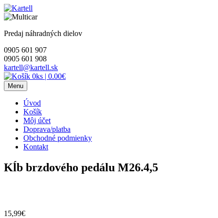
Skip
to
content
Predaj náhradných dielov
0905 601 907
0905 601 908
kartell@kartell.sk
0ks
|
0.00€
Menu
Úvod
Košík
Môj účet
Doprava/platba
Obchodné podmienky
Kontakt
Kĺb brzdového pedálu M26.4,5
15,99
€