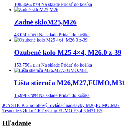
108,86
€
Na sklade
Pridať do košíka
s DPH
Zadné skloM25,M26
43,05
€
Na sklade
Pridať do košíka
s DPH
Ozubené kolo M25 4×4, M26.0 z-39
153,75
€
Na sklade
Pridať do košíka
s DPH
Lišta stierača M26,M27,FUMO,M31
15,99
€
Na sklade
Pridať do košíka
s DPH
Navigácia
JOYSTICK 2 polohový -ovládač nadstavby M26,FUMO.M27
Tesnenie výfuku CRT výstup FUMO E3,4,5,M31 E5
v
článku
Hľadanie