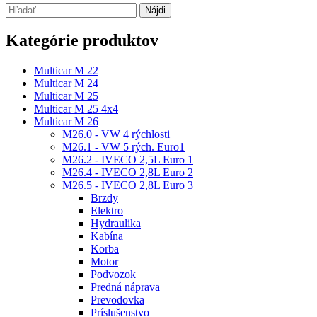
Hľadať:
Kategórie produktov
Multicar M 22
Multicar M 24
Multicar M 25
Multicar M 25 4x4
Multicar M 26
M26.0 - VW 4 rýchlosti
M26.1 - VW 5 rých. Euro1
M26.2 - IVECO 2,5L Euro 1
M26.4 - IVECO 2,8L Euro 2
M26.5 - IVECO 2,8L Euro 3
Brzdy
Elektro
Hydraulika
Kabína
Korba
Motor
Podvozok
Predná náprava
Prevodovka
Príslušenstvo