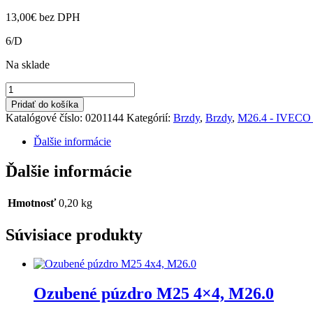
13,00
€
bez DPH
6/D
Na sklade
množstvo
Kĺb
Pridať do košíka
brzdového
Katalógové číslo:
0201144
Kategórií:
Brzdy
,
Brzdy
,
M26.4 - IVECO 
pedálu
M26.4,5
Ďalšie informácie
Ďalšie informácie
Hmotnosť
0,20 kg
Súvisiace produkty
Ozubené púzdro M25 4×4, M26.0