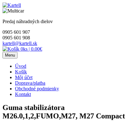
Skip
to
content
Predaj náhradných dielov
0905 601 907
0905 601 908
kartell@kartell.sk
0ks
|
0.00€
Menu
Úvod
Košík
Môj účet
Doprava/platba
Obchodné podmienky
Kontakt
Guma stabilizátora
M26.0,1,2,FUMO,M27, M27 Compact