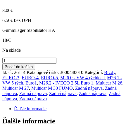
8,00
€
6,50
€
bez DPH
Gummilager Stabilisator HA
18/C
Na sklade
množstvo
Guma
Pridať do košíka
stabilizátora
Id. č.: 26114
Katalógové číslo:
3000440010
Kategórií:
Brzdy
,
M26.0,1,2,FUMO,M27,
EURO-3
,
EURO-4
,
EURO-5
,
M26.0 - VW 4 rýchlosti
,
M26.1 -
M27
VW 5 rých. Euro1
,
M26.2 - IVECO 2,5L Euro 1
,
Multicar M 26
,
Compact
Multicar M 27
,
Multicar M 30 FUMO
,
Zadná náprava
,
Zadná
náprava
,
Zadná náprava
,
Zadná náprava
,
Zadná náprava
,
Zadná
náprava
,
Zadná náprava
Ďalšie informácie
Ďalšie informácie