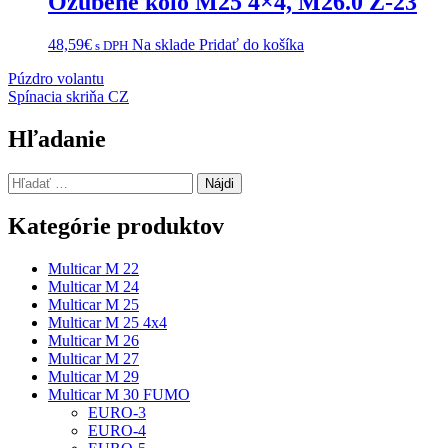
Ozubené kolo M25 4×4, M26.0 Z-23
48,59
€
Na sklade
Pridať do košíka
s DPH
Navigácia
Púzdro volantu
Spínacia skriňa CZ
v
článku
Hľadanie
Hľadať:
Kategórie produktov
Multicar M 22
Multicar M 24
Multicar M 25
Multicar M 25 4x4
Multicar M 26
Multicar M 27
Multicar M 29
Multicar M 30 FUMO
EURO-3
EURO-4