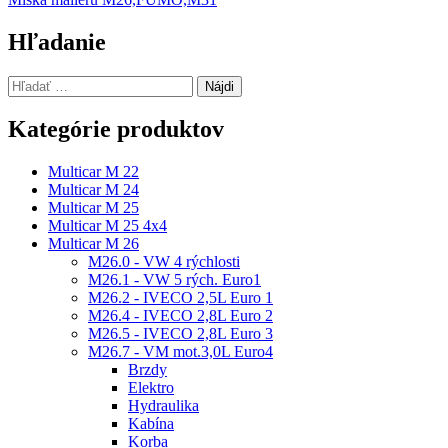
v
článku
Hľadanie
Hľadať:
Kategórie produktov
Multicar M 22
Multicar M 24
Multicar M 25
Multicar M 25 4x4
Multicar M 26
M26.0 - VW 4 rýchlosti
M26.1 - VW 5 rých. Euro1
M26.2 - IVECO 2,5L Euro 1
M26.4 - IVECO 2,8L Euro 2
M26.5 - IVECO 2,8L Euro 3
M26.7 - VM mot.3,0L Euro4
Brzdy
Elektro
Hydraulika
Kabína
Korba