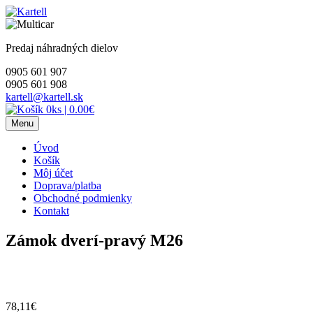
Skip
to
content
Predaj náhradných dielov
0905 601 907
0905 601 908
kartell@kartell.sk
0ks
|
0.00€
Menu
Úvod
Košík
Môj účet
Doprava/platba
Obchodné podmienky
Kontakt
Zámok dverí-pravý M26
78,11
€