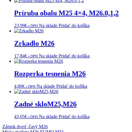
Príruba obalu M25 4×4, M26.0,1,2
23,99
€
Na sklade
Pridať do košíka
s DPH
Zrkadlo M26
17,84
€
Na sklade
Pridať do košíka
s DPH
Rozperka tesnenia M26
4,80
€
Na sklade
Pridať do košíka
s DPH
Zadné skloM25,M26
43,05
€
Na sklade
Pridať do košíka
s DPH
Navigácia
Zámok dverí -ľavý M26
Miska maileru M26,FUMO,M31