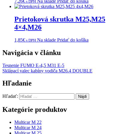
7,26
€
Na sklade
Pridať do košíka
s DPH
Prietoková skrutka M25,M25
4×4,M26
1,85
€
Na sklade
Pridať do košíka
s DPH
Navigácia v článku
Tesnenie FUMO E-4,5 M31 E-5
Sklápací valec kabíny vodiča M26.4 DOUBLE
Hľadanie
Hľadať:
Kategórie produktov
Multicar M 22
Multicar M 24
Multicar M 25