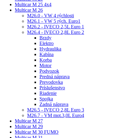
Multicar M 25 4x4
Multicar M 26
M26.0 - VW 4 rýchlosti
M26.1 - VW 5 rých. Euro1
M26.2 - IVECO 2,5L Euro 1
M26.4 - IVECO 2,8L Euro 2
Brzdy
Elektro
Hydraulika
Kabína
Korba
Motor
Podvozok
Predná náprava
Prevodovka
Príslušenstvo
Riadenie
Spojka
Zadná náprava
M26.5 - IVECO 2,8L Euro 3
M26.7 - VM mot.3,0L Euro4
Multicar M 27
Multicar M 29
Multicar M 30 FUMO
Multicar M 31