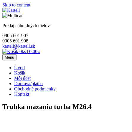
Skip to content
Predaj náhradných dielov
0905 601 907
0905 601 908
kartell@kartell.sk
0ks
|
0.00€
Menu
Úvod
Košík
Môj účet
Doprava/platba
Obchodné podmienky
Kontakt
Trubka mazania turba M26.4