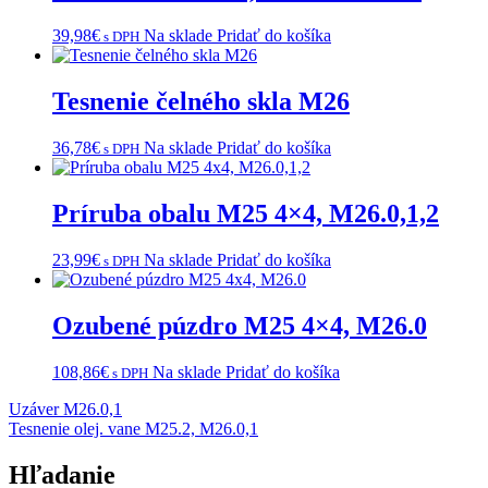
39,98
€
Na sklade
Pridať do košíka
s DPH
Tesnenie čelného skla M26
36,78
€
Na sklade
Pridať do košíka
s DPH
Príruba obalu M25 4×4, M26.0,1,2
23,99
€
Na sklade
Pridať do košíka
s DPH
Ozubené púzdro M25 4×4, M26.0
108,86
€
Na sklade
Pridať do košíka
s DPH
Navigácia
Uzáver M26.0,1
Tesnenie olej. vane M25.2, M26.0,1
v
článku
Hľadanie