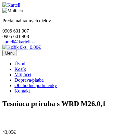
Skip
to
content
Predaj náhradných dielov
0905 601 907
0905 601 908
kartell@kartell.sk
0ks
|
0.00€
Menu
Úvod
Košík
Môj účet
Doprava/platba
Obchodné podmienky
Kontakt
Tesniaca príruba s WRD M26.0,1
43,05
€