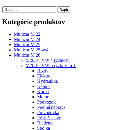
Hľadať:
Kategórie produktov
Multicar M 22
Multicar M 24
Multicar M 25
Multicar M 25 4x4
Multicar M 26
M26.0 - VW 4 rýchlosti
M26.1 - VW 5 rých. Euro1
Brzdy
Elektro
Hydraulika
Kabína
Korba
Motor
Podvozok
Predná náprava
Prevodovka
Príslušenstvo
Riadenie
Spojka