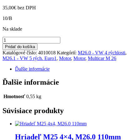
35,00
€
bez DPH
10/B
Na sklade
množstvo
Tesniaca
Pridať do košíka
príruba
Katalógové číslo:
4010018
Kategórií:
M26.0 - VW 4 rýchlosti
,
s
M26.1 - VW 5 rých. Euro1
,
Motor
,
Motor
,
Multicar M 26
WRD
M26.0,1
Ďalšie informácie
Ďalšie informácie
Hmotnosť
0,55 kg
Súvisiace produkty
Hriadeľ M25 4×4, M26.0 110mm