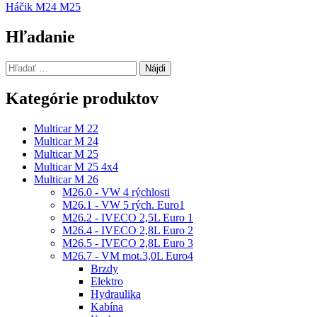
Háčik M24 M25
v
článku
Hľadanie
Hľadať:
Kategórie produktov
Multicar M 22
Multicar M 24
Multicar M 25
Multicar M 25 4x4
Multicar M 26
M26.0 - VW 4 rýchlosti
M26.1 - VW 5 rých. Euro1
M26.2 - IVECO 2,5L Euro 1
M26.4 - IVECO 2,8L Euro 2
M26.5 - IVECO 2,8L Euro 3
M26.7 - VM mot.3,0L Euro4
Brzdy
Elektro
Hydraulika
Kabína