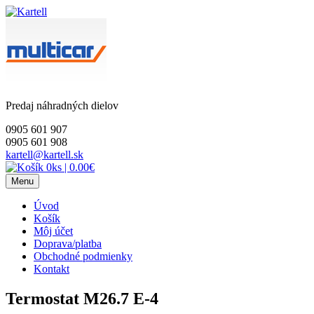
Skip
to
content
Predaj náhradných dielov
0905 601 907
0905 601 908
kartell@kartell.sk
0ks
|
0.00€
Menu
Úvod
Košík
Môj účet
Doprava/platba
Obchodné podmienky
Kontakt
Termostat M26.7 E-4