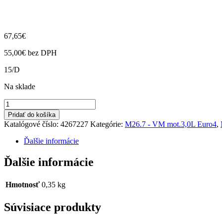
67,65
€
55,00
€
bez DPH
15/D
Na sklade
množstvo
Termostat
Pridať do košíka
M26.7
Katalógové číslo:
4267227
Kategórie:
M26.7 - VM mot.3,0L Euro4
,
E-
4
Ďalšie informácie
Ďalšie informácie
Hmotnosť
0,35 kg
Súvisiace produkty