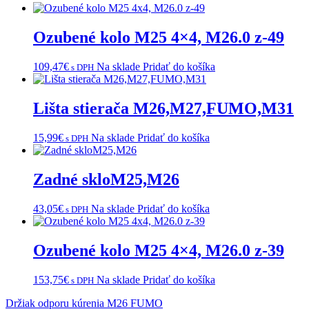
Ozubené kolo M25 4×4, M26.0 z-49
109,47
€
Na sklade
Pridať do košíka
s DPH
Lišta stierača M26,M27,FUMO,M31
15,99
€
Na sklade
Pridať do košíka
s DPH
Zadné skloM25,M26
43,05
€
Na sklade
Pridať do košíka
s DPH
Ozubené kolo M25 4×4, M26.0 z-39
153,75
€
Na sklade
Pridať do košíka
s DPH
Navigácia
Držiak odporu kúrenia M26 FUMO