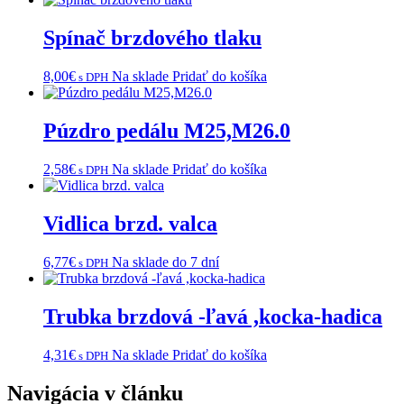
Spínač brzdového tlaku
8,00
€
Na sklade
Pridať do košíka
s DPH
Púzdro pedálu M25,M26.0
2,58
€
Na sklade
Pridať do košíka
s DPH
Vidlica brzd. valca
6,77
€
Na sklade do 7 dní
s DPH
Trubka brzdová -ľavá ,kocka-hadica
4,31
€
Na sklade
Pridať do košíka
s DPH
Navigácia v článku