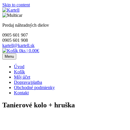
Skip to content
Predaj náhradných dielov
0905 601 907
0905 601 908
kartell@kartell.sk
0ks
|
0.00€
Menu
Úvod
Košík
Môj účet
Doprava/platba
Obchodné podmienky
Kontakt
Tanierové kolo + hruška