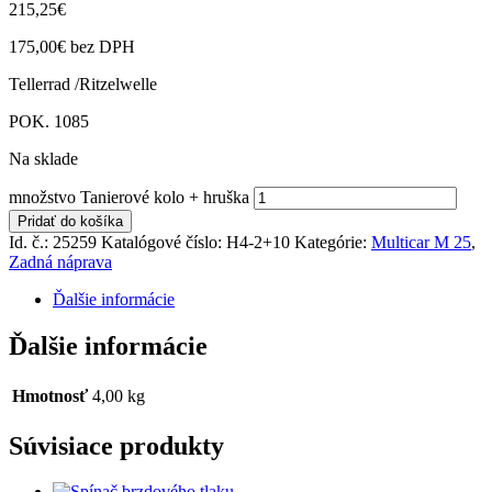
215,25
€
175,00
€
bez DPH
Tellerrad /Ritzelwelle
POK. 1085
Na sklade
množstvo Tanierové kolo + hruška
Pridať do košíka
Id. č.: 25259
Katalógové číslo:
H4-2+10
Kategórie:
Multicar M 25
,
Zadná náprava
Ďalšie informácie
Ďalšie informácie
Hmotnosť
4,00 kg
Súvisiace produkty