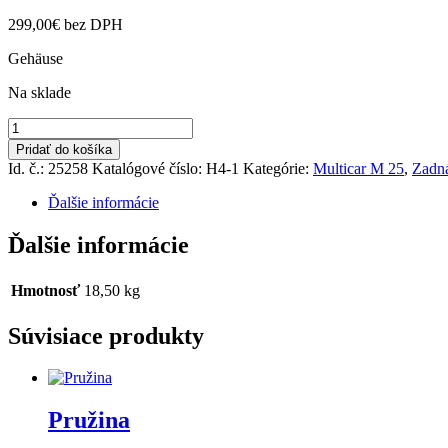
299,00
€
bez DPH
Gehäuse
Na sklade
množstvo
Obal
Pridať do košíka
diferenciálu
Id. č.: 25258
Katalógové číslo:
H4-1
Kategórie:
Multicar M 25
,
Zadn
Ďalšie informácie
Ďalšie informácie
Hmotnosť
18,50 kg
Súvisiace produkty
Pružina