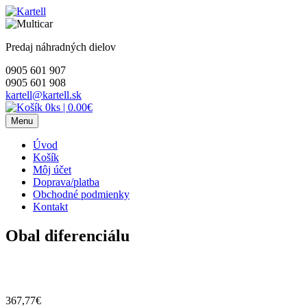
Skip
to
content
Predaj náhradných dielov
0905 601 907
0905 601 908
kartell@kartell.sk
0ks
|
0.00€
Menu
Úvod
Košík
Môj účet
Doprava/platba
Obchodné podmienky
Kontakt
Obal diferenciálu
367,77
€