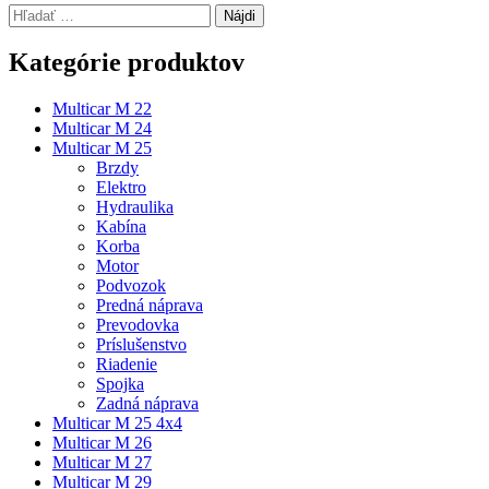
Hľadať:
Kategórie produktov
Multicar M 22
Multicar M 24
Multicar M 25
Brzdy
Elektro
Hydraulika
Kabína
Korba
Motor
Podvozok
Predná náprava
Prevodovka
Príslušenstvo
Riadenie
Spojka
Zadná náprava
Multicar M 25 4x4
Multicar M 26
Multicar M 27
Multicar M 29