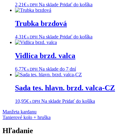
2,21
€
Na sklade
Pridať do košíka
s DPH
Trubka brzdová
4,31
€
Na sklade
Pridať do košíka
s DPH
Vidlica brzd. valca
6,77
€
Na sklade do 7 dní
s DPH
Sada tes. hlavn. brzd. valca-CZ
10,95
€
Na sklade
Pridať do košíka
s DPH
Navigácia
Manžeta kardanu
Tanierové kolo + hruška
v
článku
Hľadanie