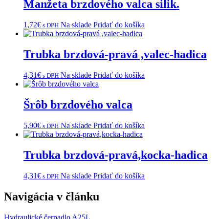
Manžeta brzdového valca silik.
1,72
€
Na sklade
Pridať do košíka
s DPH
Trubka brzdová-pravá ,valec-hadica
4,31
€
Na sklade
Pridať do košíka
s DPH
Šrôb brzdového valca
5,90
€
Na sklade
Pridať do košíka
s DPH
Trubka brzdová-pravá,kocka-hadica
4,31
€
Na sklade
Pridať do košíka
s DPH
Navigácia v článku
Hydraulické čerpadlo A25L