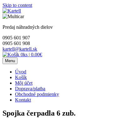
Skip to content
Predaj náhradných dielov
0905 601 907
0905 601 908
kartell@kartell.sk
0ks
|
0.00€
Menu
Úvod
Košík
Môj účet
Doprava/platba
Obchodné podmienky
Kontakt
Spojka čerpadla 6 zub.