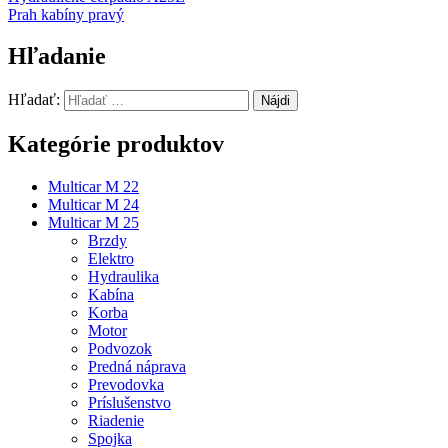
Prah kabíny pravý
Hľadanie
Hľadať:
Kategórie produktov
Multicar M 22
Multicar M 24
Multicar M 25
Brzdy
Elektro
Hydraulika
Kabína
Korba
Motor
Podvozok
Predná náprava
Prevodovka
Príslušenstvo
Riadenie
Spojka